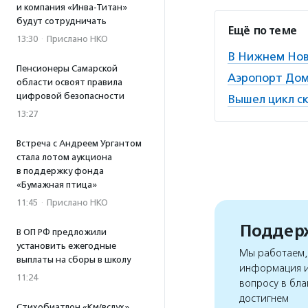
и компания «Инва-Титан»
будут сотрудничать
Ещё по теме
13:30
·
Прислано НКО
В Нижнем Нов
Пенсионеры Самарской
Аэропорт Дом
области освоят правила
цифровой безопасности
Вышел цикл ск
13:27
Встреча с Андреем Ургантом
стала лотом аукциона
в поддержку фонда
«Бумажная птица»
11:45
·
Прислано НКО
Поддерж
В ОП РФ предложили
установить ежегодные
Мы работаем, 
выплаты на сборы в школу
информация и
11:24
вопросу в бла
достигнем
Стихобиатлон «Км/вслух»