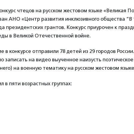
онкурс чтецов на русском жестовом языке «Великая П
ован АНО «Центр развития инклюзивного общества ”В
а президентских грантов. Конкурс приурочен к празд
ды в Великой Отечественной войне.
ие в конкурсе отправили 78 детей из 29 городов России
о записать на видео выученное наизусть поэтическо
 него) на военную тематику на русском жестовом языке
л в пяти возрастных группах: