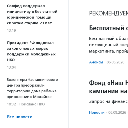
Совфед поддержал
инициативу о бесплатной
РЕКОМЕНДУЕ
юридической помощи
сиротам старше 23 лет
Бесплатный 
13:19
Бесплатный образ
Президент РФ подписал
посвященный вне
закон о новых мерах
маркетинга, пройд
поддержки молодежных
НКО
Анонсы
·
06.08.2026
·
13:04
Волонтеры Наставнического
Фонд «Наш Н
центра преобразили
кампании на
территорию дома ребенка
при колонии в Можайске
Запрос на финанс
10:32
·
Прислано НКО
Новости
·
06.08.2026
Все новости