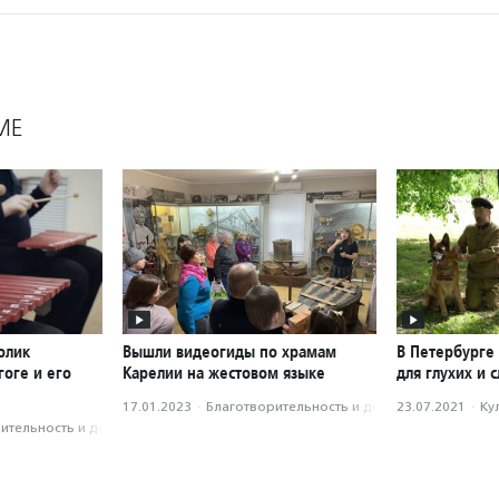
МЕ
олик
Вышли видеогиды по храмам
В Петербурге
оге и его
Карелии на жестовом языке
для глухих и
17.01.2023
·
Благотвори­тель­ность и доброволь­чест­во
23.07.2021
·
Ку
­тель­ность и доброволь­чест­во