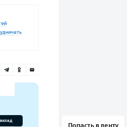
тей
рудничать
 вклад
Попасть в ленту