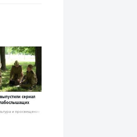
 выпустили сериал
 слабослышащих
льтура и просвещение