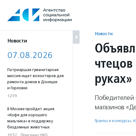
Перейти
к
содержанию
Новости
Новости
Объявл
07.08.2026
чтецов
Патриаршая гуманитарная
руках»
миссия ищет волонтеров для
ремонта домов в Донецке
и Горловке
12:59
Победителей 
магазинов «Д
В Москве пройдет акция
«Кофе для хорошего
Гранты и конкурсы
,
К
мальчика» в поддержку
бездомных животных
10:52
·
Прислано НКО