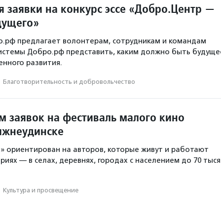
 заявки на конкурс эссе «Добро.Центр —
дущего»
о.рф предлагает волонтерам, сотрудникам и командам
истемы Добро.рф представить, каким должно быть будуще
нного развития.
·
Благотвори­тель­ность и доброволь­чест­во
м заявок на фестиваль малого кино
ижнеудинске
» ориентирован на авторов, которые живут и работают
иях — в селах, деревнях, городах с населением до 70 тыся
·
Культура и просвещение