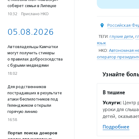
соберет семьи в Липецке
10:32
·
Прислано НКО
Российская Фе
05.08.2026
ТЕГИ:
глухие дети
,
г
язык
Автовладельцы Камчатки
НКО:
Автономная не
могут получить стикеры
оператор президент
о правилах добрососедства
с бурыми медведями
18:02
Узнайте боль
Для родственников
В тишине
пострадавших в результате
атаки беспилотников под
Услуги:
Центр р
Геленджиком открыли
уроки для слыш
горячую линию
детей, оказыва
16:58
Подробнее
Портал поиска доноров