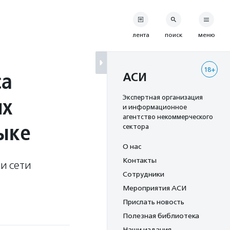
лента
поиск
меню
18+
са
АСИ
их
Экспертная организация
и информационное
агентство некоммерческого
ыке
сектора
О нас
Контакты
и сети
Сотрудники
Мероприятия АСИ
Прислать новость
Полезная библиотека
Наши издания