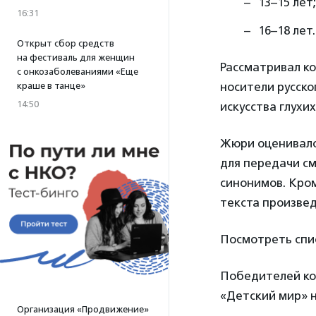
13–15 лет;
16:31
16–18 лет.
Открыт сбор средств
на фестиваль для женщин
Рассматривал ко
с онкозаболеваниями «Еще
носители русско
краше в танце»
14:50
искусства глухих
Жюри оценивало
для передачи см
синонимов. Кром
текста произве
Посмотреть спи
Победителей ко
«Детский мир» 
Организация «Продвижение»