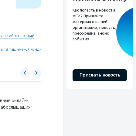
Как попасть в новости
АСИ? Пришлите
материал о вашей
организации, новость,
пресс-релиз, анонс
русский жестовый
события.
а «В тишине»
,
Фонд-
Прислать новость
Фонд президентских грантов
вные онлайн-
Услуги:
Фонд президентских грантов проводи
слабослышащих
регионов (в целях софинансирования расходов
потенциальным заявителям пройти базовый ку
Подробнее