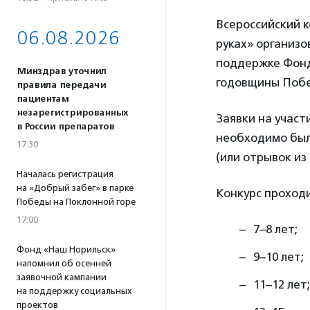
Всероссийский к
06.08.2026
руках» организ
поддержке Фонд
Минздрав уточнил
годовщины Побе
правила передачи
пациентам
незарегистрированных
Заявки на участ
в России препаратов
необходимо был
17:30
(или отрывок из
Началась регистрация
на «Добрый забег» в парке
Конкурс проходи
Победы на Поклонной горе
17:00
7–8 лет;
Фонд «Наш Норильск»
9–10 лет;
напомнил об осенней
заявочной кампании
11–12 лет;
на поддержку социальных
проектов