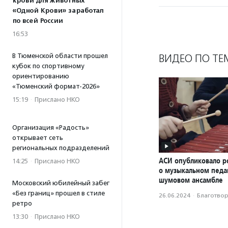
крови для животных
«Одной Крови» заработал
по всей России
16:53
В Тюменской области прошел
ВИДЕО ПО ТЕ
кубок по спортивному
ориентированию
«Тюменский формат-2026»
15:19
·
Прислано НКО
Организация «Радость»
открывает сеть
региональных подразделений
АСИ опубликовало р
14:25
·
Прислано НКО
о музыкальном педаг
шумовом ансамбле
Московский юбилейный забег
«Без границ» прошел в стиле
26.06.2024
·
Благотвори
ретро
13:30
·
Прислано НКО