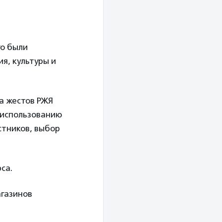
го были
я, культуры и
а жестов РЖЯ
 использованию
стников, выбор
са.
агазинов