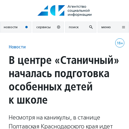
Перейти
к
содержанию
новости
сервисы
поиск
меню
18+
Новости
В центре «Станичный»
началась подготовка
особенных детей
к школе
Несмотря на каникулы, в станице
Полтавская Краснодарского края идет