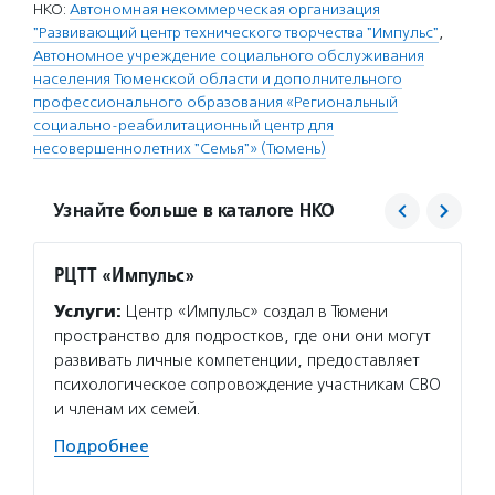
НКО:
Автономная некоммерческая организация
"Развивающий центр технического творчества "Импульс"
,
Автономное учреждение социального обслуживания
населения Тюменской области и дополнительного
профессионального образования «Региональный
социально-реабилитационный центр для
несовершеннолетних "Семья"» (Тюмень)
Узнайте больше в каталоге НКО
РЦТТ «Импульс»
АУ СО
Услуги:
Центр «Импульс» создал в Тюмени
Услуг
пространство для подростков, где они они могут
квалиф
развивать личные компетенции, предоставляет
реабил
психологическое сопровождение участникам СВО
консул
и членам их семей.
деятел
помеще
Подробнее
создае