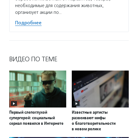
необходимые для содержания животных,
по соц
организует акции по…
Подро
Подробнее
ВИДЕО ПО ТЕМЕ
Первый слепоглухой
Известные артисты
супергерой: социальный
развеивают мифы
сериал появился в Интернете
о благотворительности
в новом ролике