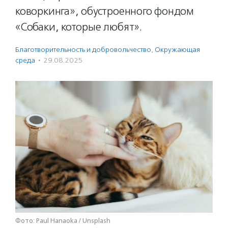
коворкинга», обустроенного фондом
«Собаки, которые любят».
Благотвори­тель­ность и доброволь­чест­во
,
Окружающая
среда
·
29.08.2025
Фото: Paul Hanaoka / Unsplash