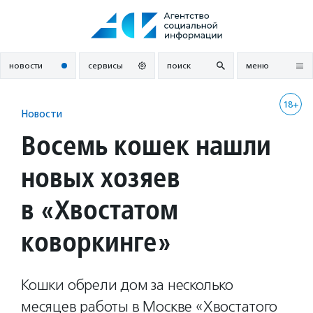
Перейти
к
содержанию
новости
сервисы
поиск
меню
18+
Новости
Восемь кошек нашли
новых хозяев
в «Хвостатом
коворкинге»
Кошки обрели дом за несколько
месяцев работы в Москве «Хвостатого