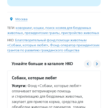
Москва
ТЕГИ:
коворкинг
,
кошки
,
поиск хозяев для бездомных
животных
,
президентские гранты
,
пристройство животных
НКО:
Благотворительный фонд помощи животным
«Собаки, которые любят»
,
Фонд-оператор президентских
грантов по развитию гражданского общества
Узнайте больше в каталоге НКО
Собаки, которые любят
Фонд 
Услуги:
Фонд «Собаки, которые любят»
Услуг
оплачивает ветеринарную помощь
гранто
и стерилизацию для бездомных животных,
(в цел
закупает для приютов корма, средства для
на ока
обработки животных от паразитов, товары,
потенц