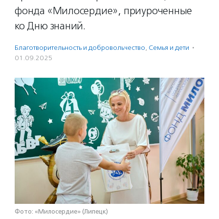
фонда «Милосердие», приуроченные
ко Дню знаний.
Благотвори­тель­ность и доброволь­чест­во
,
Семья и дети
·
01.09.2025
Фото: «Милосердие» (Липецк)