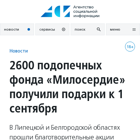
Перейти
к
содержанию
новости
сервисы
поиск
меню
18+
Новости
2600 подопечных
фонда «Милосердие»
получили подарки к 1
сентября
В Липецкой и Белгородской областях
прошли благотворительные акции