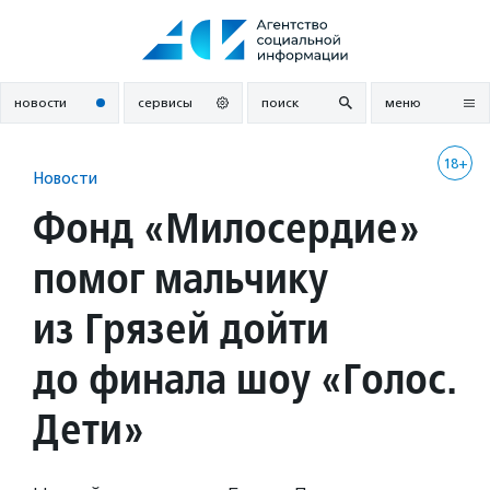
Перейти
к
содержанию
новости
сервисы
поиск
меню
18+
Новости
Фонд «Милосердие»
помог мальчику
из Грязей дойти
до финала шоу «Голос.
Дети»