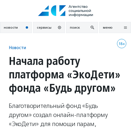
Перейти
к
содержанию
новости
сервисы
поиск
меню
18+
Новости
Начала работу
платформа «ЭкоДети»
фонда «Будь другом»
Благотворительный фонд «Будь
другом» создал онлайн-платформу
«ЭкоДети» для помощи парам,