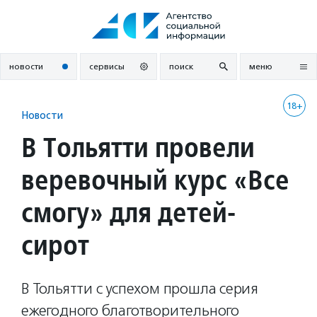
Перейти
к
содержанию
новости
сервисы
поиск
меню
18+
Новости
В Тольятти провели
веревочный курс «Все
смогу» для детей-
сирот
В Тольятти с успехом прошла серия
ежегодного благотворительного