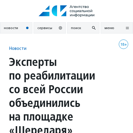
Перейти
к
содержанию
новости
сервисы
поиск
меню
18+
Новости
Эксперты
по реабилитации
со всей России
объединились
на площадке
«Шередаря»