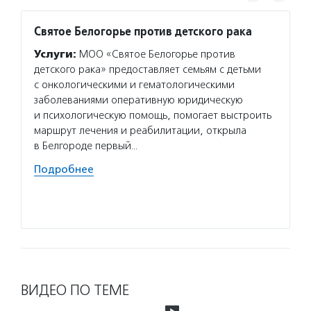
Святое Белогорье против детского рака
Шере
Услуги:
МОО «Святое Белогорье против
Услуг
детского рака» предоставляет семьям с детьми
провод
с онкологическими и гематологическими
реабил
заболеваниями оперативную юридическую
с онко
и психологическую помощь, помогает выстроить
отдыха
маршрут лечения и реабилитации, открыла
прошед
в Белгороде первый…
также
Подробнее
Волон
програ
Подро
ВИДЕО ПО ТЕМЕ