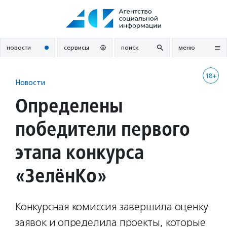
Перейти
к
содержанию
новости
сервисы
поиск
меню
18+
Новости
Определены
победители первого
этапа конкурса
«ЗелёнКо»
Конкурсная комиссия завершила оценку
заявок и определила проекты, которые