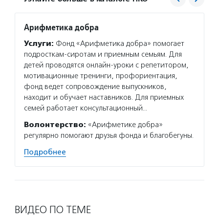
Арифметика добра
Систе
Услуги:
Фонд «Арифметика добра» помогает
Услуг
подросткам-сиротам и приемным семьям. Для
профор
детей проводятся онлайн-уроки с репетитором,
музеи,
мотивационные тренинги, профориентация,
незащи
фонд ведет сопровождение выпускников,
Подро
находит и обучает наставников. Для приемных
семей работает консультационный…
Волонтерство:
«Арифметике добра»
регулярно помогают друзья фонда и благобегуны.
Подробнее
ВИДЕО ПО ТЕМЕ