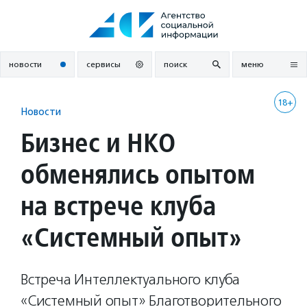
Перейти
к
содержанию
новости
сервисы
поиск
меню
18+
Новости
Бизнес и НКО
обменялись опытом
на встрече клуба
«Системный опыт»
Встреча Интеллектуального клуба
«Системный опыт» Благотворительного