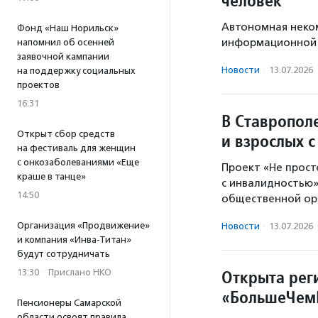
человек
Автономная неком
Фонд «Наш Норильск»
информационной 
напомнил об осенней
заявочной кампании
Новости
·
13.07.2026
на поддержку социальных
проектов
16:31
В Ставропол
Открыт сбор средств
и взрослых 
на фестиваль для женщин
с онкозаболеваниями «Еще
Проект «Не прост
краше в танце»
с инвалидностью»
14:50
общественной ор
Организация «Продвижение»
Новости
·
13.07.2026
и компания «Инва-Титан»
будут сотрудничать
Открыта рег
13:30
·
Прислано НКО
«БольшеЧе
Пенсионеры Самарской
области освоят правила