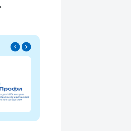
.
Спецпроект
Проводники социаль
изменений
Это ресурс, созданный для осмысле
НКО за 30 лет и размышлений об об