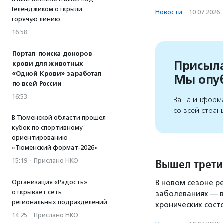
Геленджиком открыли
Новости
·
10.07.2026
горячую линию
16:58
Портал поиска доноров
Присыла
крови для животных
«Одной Крови» заработал
Мы опу
по всей России
16:53
Ваша информа
со всей стран
В Тюменской области прошел
кубок по спортивному
ориентированию
«Тюменский формат-2026»
Вышел третий
15:19
·
Прислано НКО
Организация «Радость»
В новом сезоне р
открывает сеть
заболеваниях — в
региональных подразделений
хронических сост
14:25
·
Прислано НКО