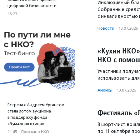
Инклюзивный благ
цифровой безопасности
Собранные средст
13:27
с инвалидностью 
Новости
·
13.07.2026
«Кухня НКО»
НКО с помо
Участники получа
использовать для
Анонсы
·
13.07.2026
Встреча с Андреем Ургантом
Фестиваль «
стала лотом аукциона
в поддержку фонда
«Бумажная птица»
В шорт-лист вошли
по 11 октября пр
11:45
·
Прислано НКО