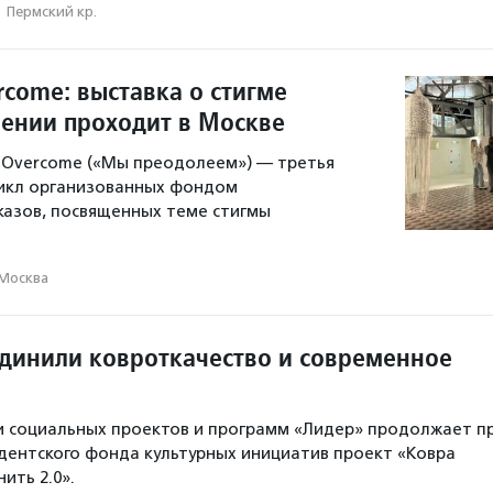
·
Пермский кр.
rcome: выставка о стигме
лении проходит в Москве
l Overcome («Мы преодолеем») — третья
икл организованных фондом
азов, посвященных теме стигмы
Москва
динили ковроткачество и современное
и социальных проектов и программ «Лидер» продолжает п
ентского фонда культурных инициатив проект «Ковра
ить 2.0».