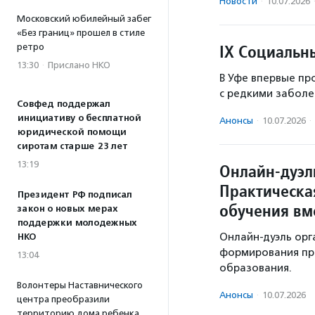
Новости
·
10.07.2026
Московский юбилейный забег
«Без границ» прошел в стиле
IX Социальн
ретро
13:30
·
Прислано НКО
В Уфе впервые пр
с редкими заболе
Совфед поддержал
инициативу о бесплатной
Анонсы
·
10.07.2026
·
юридической помощи
сиротам старше 23 лет
13:19
Онлайн-дуэл
Практическа
Президент РФ подписал
обучения вм
закон о новых мерах
поддержки молодежных
Онлайн-дуэль орг
НКО
формирования пр
13:04
образования.
Волонтеры Наставнического
Анонсы
·
10.07.2026
центра преобразили
территорию дома ребенка