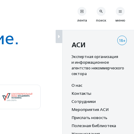
лента
поиск
меню
ие.
18+
АСИ
Экспертная организация
и информационное
агентство некоммерческого
сектора
О нас
Контакты
Сотрудники
Мероприятия АСИ
Прислать новость
Полезная библиотека
Наши издания