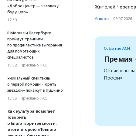
«Добро.Центр — человеку
Жителей Череповц
будущего»
Анонсы
·
09.07.2026
·
17:39
В Москве и Петербурге
пройдут тренинги
по профилактике выгорания
Событие АСИ
для помогающих
Премия
специалистов
15:32
·
Прислано НКО
Объявлены ла
Профи».
Уникальный спектакль
о первой помощи «Гореть
звездой» покажут в Пушкино
13:58
·
Прислано НКО
Как культура помогает
говорить
о благотворительности:
итоги второго «Теплого
вечера с Кольским»