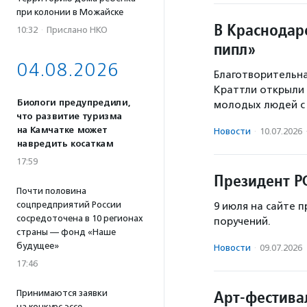
при колонии в Можайске
В Краснодар
10:32
·
Прислано НКО
пипл»
04.08.2026
Благотворительна
Краттли открыли 
Биологи предупредили,
молодых людей с 
что развитие туризма
на Камчатке может
Новости
·
10.07.2026
навредить косаткам
17:59
Президент Р
Почти половина
соцпредприятий России
9 июля на сайте 
сосредоточена в 10 регионах
поручений.
страны — фонд «Наше
будущее»
Новости
·
09.07.2026
17:46
Арт-фестива
Принимаются заявки
на конкурс эссе