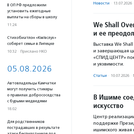
Новости
·
13.07.2026
В ОП РФ предложили
установить ежегодные
выплаты на сборы в школу
We Shall Ove
11:24
и ее преодо
Стихобиатлон «Км/вслух»
соберет семьи в Липецке
Выставка We Shal
и завершающая ц
10:32
·
Прислано НКО
«СПИД.ЦЕНТР» пок
и уязвимости.
05.08.2026
Статьи
·
10.07.2026
·
Автовладельцы Камчатки
могут получить стикеры
В Ишиме сое
о правилах добрососедства
с бурыми медведями
искусство
18:02
Центр реализаци
Для родственников
поддержке Презид
пострадавших в результате
ишимского живая н
атаки беспилотников под