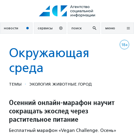
Перейти
к
содержанию
новости
сервисы
поиск
меню
18+
Окружающая
среда
·
ТЕМЫ
ЭКОЛОГИЯ. ЖИВОТНЫЕ. ГОРОД
Осенний онлайн-марафон научит
сокращать экослед через
растительное питание
Бесплатный марафон «Vegan Challenge. Осень»