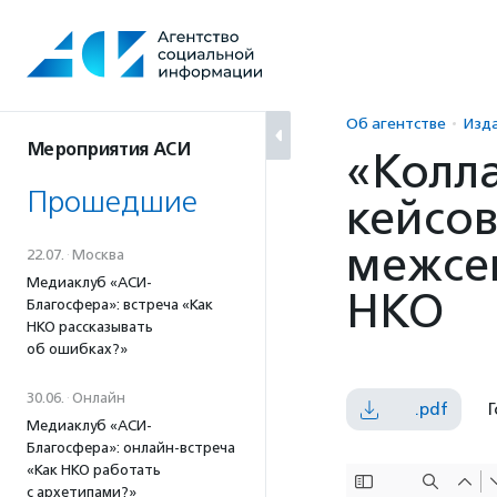
Перейти
к
содержанию
Об агентстве
Изд
Мероприятия АСИ
«Колл
Прошедшие
кейсов
межсе
22.07.
·
Москва
Медиаклуб «АСИ-
НКО
Благосфера»: встреча «Как
НКО рассказывать
об ошибках?»
30.06.
·
Онлайн
.pdf
Г
Медиаклуб «АСИ-
Благосфера»: онлайн-встреча
«Как НКО работать
с архетипами?»