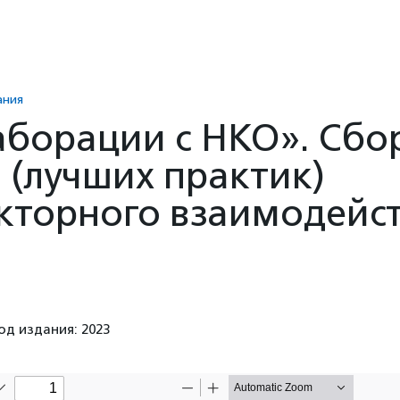
ания
аборации с НКО». Сбо
 (лучших практик)
кторного взаимодейс
од издания: 2023