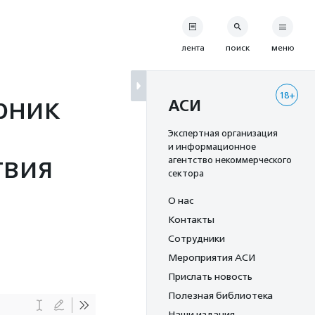
лента
поиск
меню
18+
рник
АСИ
Экспертная организация
и информационное
твия
агентство некоммерческого
сектора
О нас
Контакты
Сотрудники
Мероприятия АСИ
Прислать новость
Полезная библиотека
Наши издания