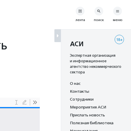
лента
поиск
меню
18+
ть
АСИ
Экспертная организация
и информационное
агентство некоммерческого
сектора
О нас
Контакты
Сотрудники
Мероприятия АСИ
Прислать новость
Полезная библиотека
Наши издания