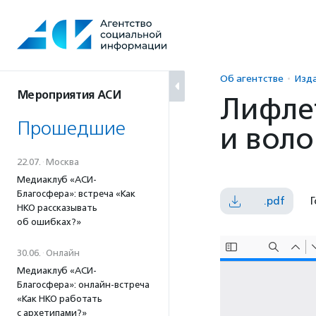
Перейти
к
содержанию
Об агентстве
Изд
Мероприятия АСИ
Лифлет
Прошедшие
и воло
22.07.
·
Москва
Медиаклуб «АСИ-
Благосфера»: встреча «Как
.pdf
Г
НКО рассказывать
об ошибках?»
30.06.
·
Онлайн
Медиаклуб «АСИ-
Благосфера»: онлайн-встреча
«Как НКО работать
с архетипами?»