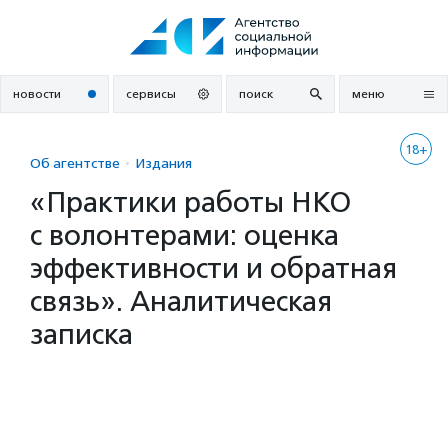
Перейти
к
содержанию
новости
сервисы
поиск
меню
18+
Об агентстве
Издания
«Практики работы НКО
с волонтерами: оценка
эффективности и обратная
связь». Аналитическая
записка