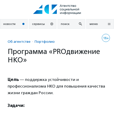
Перейти
к
содержанию
новости
сервисы
поиск
меню
18+
Об агентстве
Портфолио
Программа «PROдвижение
НКО»
Цель
— поддержка устойчивости и
профессионализма НКО для повышения качества
жизни граждан России.
Задачи: