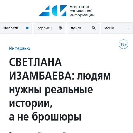
Перейти
к
содержанию
новости
сервисы
поиск
меню
18+
Интервью
СВЕТЛАНА
ИЗАМБАЕВА: людям
нужны реальные
истории,
а не брошюры