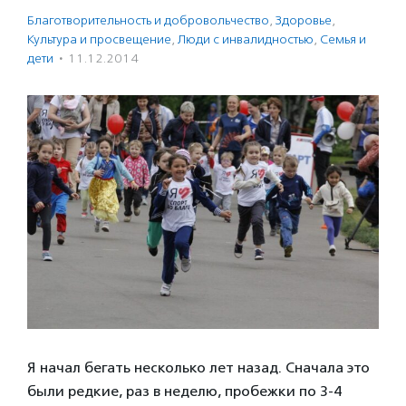
Благотвори­тель­ность и доброволь­чест­во
,
Здоровье
,
Культура и просвещение
,
Люди с инвалидностью
,
Семья и
дети
·
11.12.2014
Я начал бегать несколько лет назад. Сначала это
были редкие, раз в неделю, пробежки по 3-4