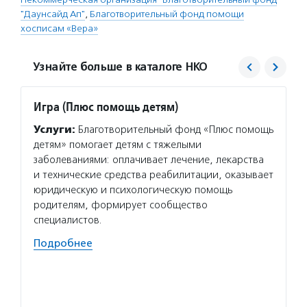
"Даунсайд Ап"
,
Благотворительный фонд помощи
хосписам «Вера»
Узнайте больше в каталоге НКО
Игра (Плюс помощь детям)
Кораб
Услуги:
Благотворительный фонд «Плюс помощь
Услуг
детям» помогает детям с тяжелыми
оказыв
заболеваниями: оплачивает лечение, лекарства
заболе
и технические средства реабилитации, оказывает
органи
юридическую и психологическую помощь
средст
родителям, формирует сообщество
и прож
специалистов.
и разв
Подробнее
Подро