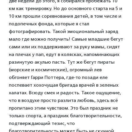
две недели до этого, я собирался пробежать 10
км как тренировку. Но до основного старта на 5 и
10 км прошли соревнования детей, в том числе и
подопечных фонда, которые я стал
фотографировать. Такой эмоциональный заряд
мало где можно получить! Самые младшие бегут
сами или их поддерживают за руку мамы, сидят
на плечах у пап, едут в колясках, напоминающих
разинутую акулью пасть. Тут же бегут пираты
(морские и космические), огромный лев
обгоняет Гарри Поттера, где-то позади еле
поспевает хохочущая бригада врачей в зеленых
халатах. Всюду смех и радость. Такое ощущение,
что в воздухе просто разлита любовь, здесь всё
пропитано этим чувством. Это был праздник не
только спорта, а праздник благотворительности,
подтверждающий тезис, что
благотворительность может быть не скучной.