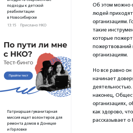
Об этом можно с
подходы к детской
реабилитации
людей приходят
в Новосибирске
организациям. Г
13:15
·
Прислано НКО
такие инструмен
которые пожертв
пожертвований 
организациям.
Но все равно он
начинает доверя
деятельностью. 
наконец, Общест
организациях, о
как здорово, чт
Патриаршая гуманитарная
миссия ищет волонтеров для
рассказывает о 
ремонта домов в Донецке
и Горловке