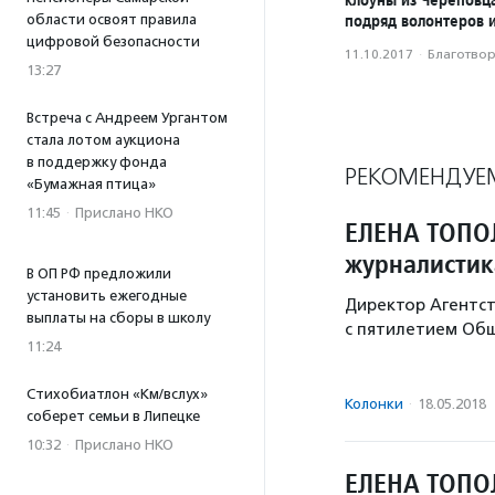
подряд волонтеров 
области освоят правила
цифровой безопасности
11.10.2017
·
Благотвори
13:27
Встреча с Андреем Ургантом
стала лотом аукциона
в поддержку фонда
РЕКОМЕНДУЕ
«Бумажная птица»
11:45
·
Прислано НКО
ЕЛЕНА ТОПОЛ
журналистик
В ОП РФ предложили
установить ежегодные
Директор Агентс
выплаты на сборы в школу
с пятилетием Общ
11:24
Стихобиатлон «Км/вслух»
Колонки
·
18.05.2018
соберет семьи в Липецке
10:32
·
Прислано НКО
ЕЛЕНА ТОПОЛ