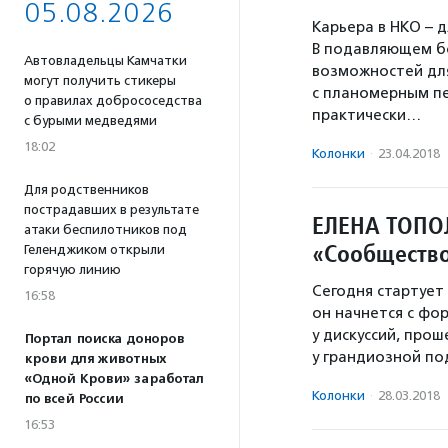
05.08.2026
Карьера в НКО – д
В подавляющем б
Автовладельцы Камчатки
возможностей для
могут получить стикеры
с планомерным п
о правилах добрососедства
практически…
с бурыми медведями
18:02
Колонки
·
23.04.2018
Для родственников
пострадавших в результате
ЕЛЕНА ТОПО
атаки беспилотников под
«Сообществ
Геленджиком открыли
горячую линию
Сегодня стартует
16:58
он начнется с фо
у дискуссий, про
Портал поиска доноров
у грандиозной по
крови для животных
«Одной Крови» заработал
Колонки
·
28.03.2018
по всей России
16:53