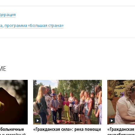
дерация
ра
,
программа «Большая страна»
МЕ
: больничные
«Гражданская сила»: река помощи
«Гражданская
а и семейный
соцработнико