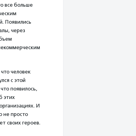
то все больше
ческим
й. Появились
алы, через
Объем
 некоммерческим
 что человек
лся с этой
 что появилось,
б этих
организациях. И
о не просто
ет своих героев.