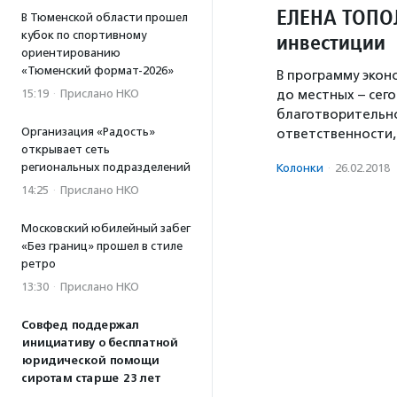
ЕЛЕНА ТОПО
В Тюменской области прошел
инвестиции
кубок по спортивному
ориентированию
«Тюменский формат-2026»
В программу экон
до местных – сег
15:19
·
Прислано НКО
благотворительн
Организация «Радость»
ответственности,
открывает сеть
региональных подразделений
Колонки
·
26.02.2018
14:25
·
Прислано НКО
Московский юбилейный забег
«Без границ» прошел в стиле
ретро
13:30
·
Прислано НКО
Совфед поддержал
инициативу о бесплатной
юридической помощи
сиротам старше 23 лет