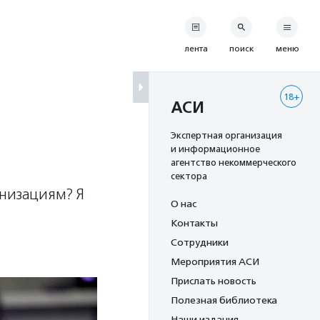
лента
поиск
меню
18+
АСИ
Экспертная организация
и информационное
агентство некоммерческого
сектора
анизациям? Я
О нас
Контакты
Сотрудники
Мероприятия АСИ
Прислать новость
Полезная библиотека
Наши издания