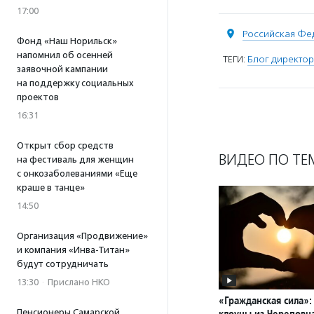
17:00
Российская Фе
Фонд «Наш Норильск»
напомнил об осенней
ТЕГИ:
Блог директо
заявочной кампании
на поддержку социальных
проектов
16:31
Открыт сбор средств
ВИДЕО ПО ТЕ
на фестиваль для женщин
с онкозаболеваниями «Еще
краше в танце»
14:50
Организация «Продвижение»
и компания «Инва-Титан»
будут сотрудничать
13:30
·
Прислано НКО
«Гражданская сила»
Пенсионеры Самарской
клоуны из Череповц