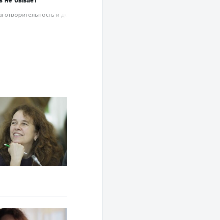
аготвори­тель­ность и доброволь­чест­во