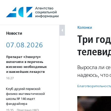
Перейти
к
содержанию
Колонки
Новости
Три го
07.08.2026
телеви
Препарат «Энхерту»
включили в перечень
Выросла ли с
жизненно необходимых
и важнейших лекарств
надеюсь, что 
16:27
Благотвори­тель­ност
Клуб друзей пермской
физико-математической
школы № 146 ищет
фандрайзера
15:35
·
Прислано НКО