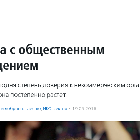
да с общественным
дением
егодня степень доверия к некоммерческим орг
она постепенно растет.
ь и доброволь­чест­во
,
НКО-сектор
·
19.05.2016