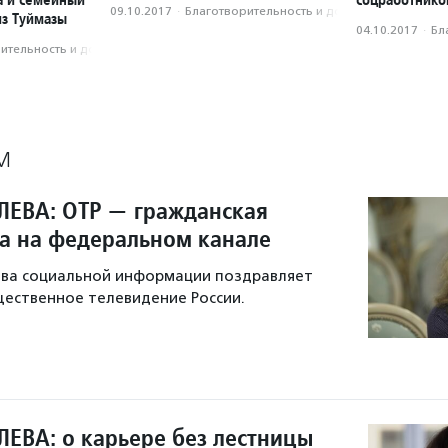
09.10.2017
·
Благотвори­тель­ность и доброволь­чест­во
из Туймазы
04.10.2017
·
Бл
­тель­ность и доброволь­чест­во
М
ЕВА: ОТР — гражданская
а на федеральном канале
тва социальной информации поздравляет
ественное телевидение России.
ЕВА: о карьере без лестницы