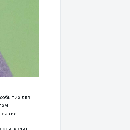
 событие для
 тем
на свет.
 происходит,