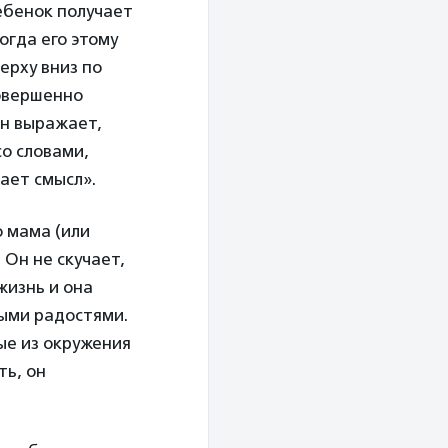
ебенок получает
огда его этому
ерху вниз по
совершенно
он выражает,
со словами,
тает смысл».
о мама (или
 Он не скучает,
жизнь и она
ными радостями.
лые из окружения
ть, он