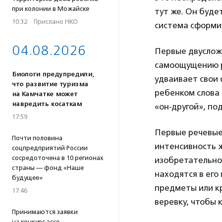
при колонии в Можайске
тут же. Он буде
10:32
·
Прислано НКО
система сформи
04.08.2026
Первые двуслож
самоощущению ре
Биологи предупредили,
удваивает свои 
что развитие туризма
ребенком слова с
на Камчатке может
навредить косаткам
«он-другой», по
17:59
Первые речевые 
Почти половина
интенсивность 
соцпредприятий России
сосредоточена в 10 регионах
изобретательное
страны — фонд «Наше
находятся в его
будущее»
предметы или кр
17:46
веревку, чтобы к
Принимаются заявки
на конкурс эссе