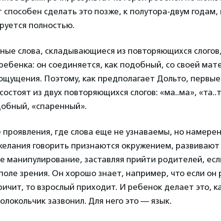
т способен сделать это позже, к полутора-двум годам
руется полностью.
ные слова, складывающиеся из повторяющихся слогов
бенка: он соединяется, как подобный, со своей мат
ощущения. Поэтому, как предполагает Дольто, первы
остоят из двух повторяющихся слогов: «ма..ма», «та..
добный, «спаренный».
проявления, где слова еще не узнаваемы, но намерен
желания говорить признаются окружением, развивают 
 манипулирование, заставляя прийти родителей, есл
 поле зрения. Он хорошо знает, например, что если он
ичит, то взрослый приходит. И ребенок делает это, ка
олокольчик зазвонил. Для него это — язык.