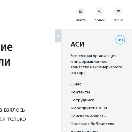
лента
поиск
меню
18+
ние
АСИ
ли
Экспертная организация
и информационное
агентство некоммерческого
сектора
О нас
Контакты
Сотрудники
Мероприятия АСИ
а взялось
Прислать новость
ся только
Полезная библиотека
Наши издания