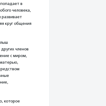
 попадает в
юбого человека,
м развивает
яя круг общения
алыш
 других членов
ение с миром,
 матерью,
средством
ичные
ние,
о, которое