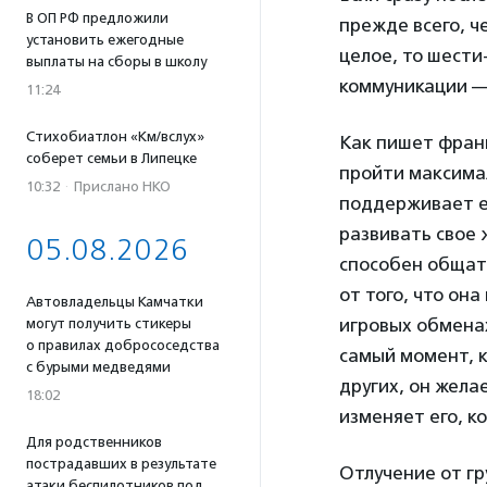
В ОП РФ предложили
прежде всего, ч
установить ежегодные
целое, то шест
выплаты на сборы в школу
коммуникации —
11:24
Стихобиатлон «Км/вслух»
Как пишет фран
соберет семьи в Липецке
пройти максимал
10:32
·
Прислано НКО
поддерживает е
развивать свое ж
05.08.2026
способен общать
от того, что он
Автовладельцы Камчатки
игровых обменах
могут получить стикеры
о правилах добрососедства
самый момент, к
с бурыми медведями
других, он жела
18:02
изменяет его, к
Для родственников
пострадавших в результате
Отлучение от г
атаки беспилотников под