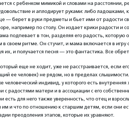
ется с ребенком мимикой и словами на расстоянии, р
довольствие и аплодирует руками: либо ладошками, к
ще — берет в руки предметы и бьет ими от радости св
ре, например по столу. Он издает крики радости и 
мама подпевает в тон, разделяя его радость, которую 
 в своем ритме. Он стучит, и мама включается в игру 
я их, и получается песня — это фантастика. Все обре
оторый еще не ходит, уже не расстраивается, если ег
ий ее человек) не рядом, но в пределах слышимости.
же человеческий индивид, у которого есть внутренняя 
зи с радостями матери и в ассоциации с его собствен
и есть для него также уверенность, что отец и взрос
 им и что по отношению к старшим детям, если они ес
адии преодоления этапов, которые их уравняют.