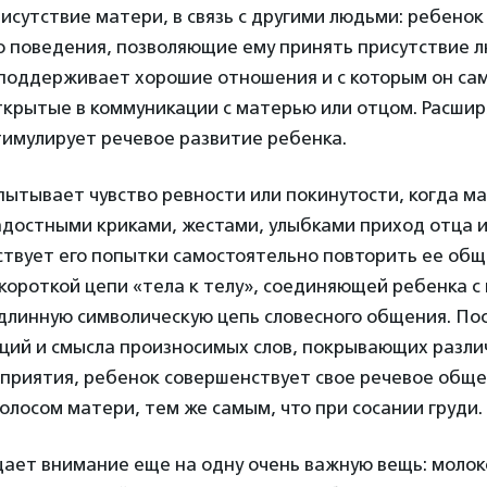
сутствие матери, в связь с другими людьми: ребенок
о поведения, позволяющие ему принять присутствие л
 поддерживает хорошие отношения и с которым он са
ткрытые в коммуникации с матерью или отцом. Расшир
тимулирует речевое развитие ребенка.
пытывает чувство ревности или покинутости, когда м
достными криками, жестами, улыбками приход отца и
ствует его попытки самостоятельно повторить ее общ
 короткой цепи «тела к телу», соединяющей ребенка с
 длинную символическую цепь словесного общения. По
аций и смысла произносимых слов, покрывающих разл
сприятия, ребенок совершенствует свое речевое обще
лосом матери, тем же самым, что при сосании груди.
ает внимание еще на одну очень важную вещь: молок