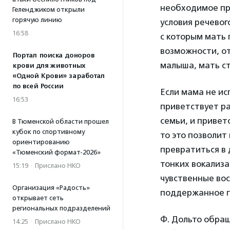
необходимое при
Геленджиком открыли
горячую линию
условия речевог
16:58
с которым мать
возможности, о
Портал поиска доноров
малыша, мать с
крови для животных
«Одной Крови» заработал
по всей России
Если мама не ис
16:53
приветствует ра
семьи, и привет
В Тюменской области прошел
кубок по спортивному
то это позволит
ориентированию
превратиться в
«Тюменский формат-2026»
тонких вокализ
15:19
·
Прислано НКО
чувственные во
Организация «Радость»
поддержанное го
открывает сеть
региональных подразделений
Ф. Дольто обращ
14:25
·
Прислано НКО