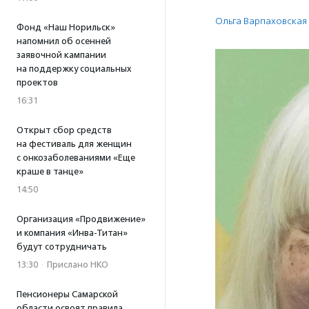
Ольга Варпаховская
Фонд «Наш Норильск»
напомнил об осенней
заявочной кампании
на поддержку социальных
проектов
16:31
Открыт сбор средств
на фестиваль для женщин
с онкозаболеваниями «Еще
краше в танце»
14:50
Организация «Продвижение»
и компания «Инва-Титан»
будут сотрудничать
13:30
·
Прислано НКО
Пенсионеры Самарской
области освоят правила