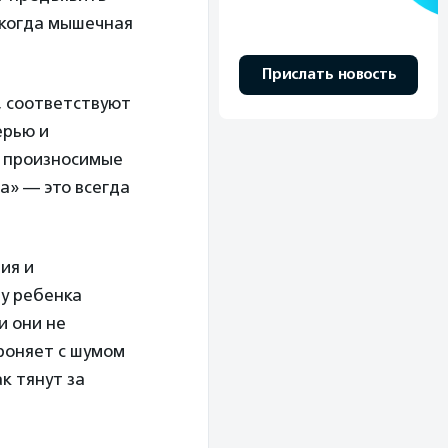
, когда мышечная
Прислать новость
, соответствуют
ерью и
е произносимые
та» — это всегда
ия и
у ребенка
и они не
 роняет с шумом
к тянут за