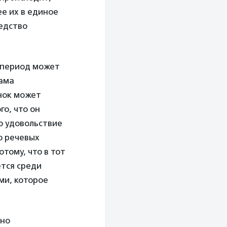
е их в единое
едство
 период может
мама
нок может
го, что он
ю удовольствие
го речевых
тому, что в тот
ется среди
ми, которое
тно