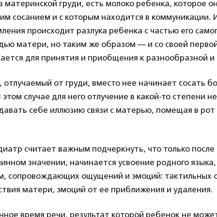
з материнской груди, есть молоко ребенка, которое о
им сосанием и с которым находится в коммуникации. И
мления происходит разлука ребенка с частью его самог
удью матери, но таким же образом — и со своей перво
ается для принятия и приобщения к разнообразной и
 отлучаемый от груди, вместо нее начинает сосать б
В этом случае для него отлучение в какой-то степени не
авать себе иллюзию связи с матерью, помещая в рот 
иатр считает важным подчеркнуть, что только после 
длинном значении, начинается усвоение родного языка,
м, сопровождающих ощущений и эмоций: тактильных 
ствия матери, эмоций от ее приближения и удаления.
нное время речи, результат которой ребенок не може