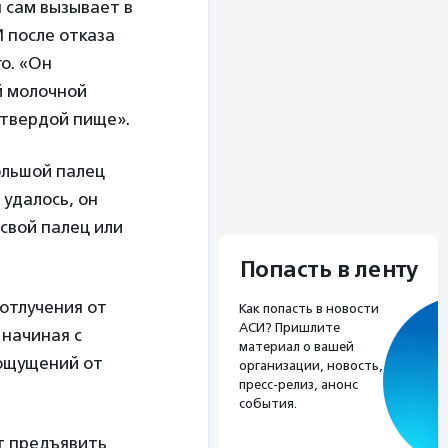
н сам вызывает в
 после отказа
о. «Он
й молочной
 твердой пище».
ольшой палец
 удалось, он
свой палец или
Попасть в ленту
отлучения от
Как попасть в новости
АСИ? Пришлите
 начиная с
материал о вашей
ощущений от
организации, новость,
пресс-релиз, анонс
события.
т предъявить