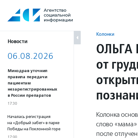
Перейти
к
содержанию
Колонки
Новости
ОЛЬГА 
06.08.2026
от гру
Минздрав уточнил
открыт
правила передачи
пациентам
познан
незарегистрированных
в России препаратов
17:30
Колонка основ
Началась регистрация
слово «мама»
на «Добрый забег» в парке
Победы на Поклонной горе
после отлучен
17:00