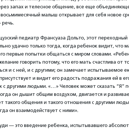
ерез запах и телесное общение, все еще объединяюще
и-восьмимесячный малыш открывает для себя новое ср
 речь.
цузский педиатр Франсуаза Дольто, этот переходный
ьно удачно только тогда, когда ребенок видит, что 
го первые попытки общаться с миром словами. «Ребе
елание говорить потому, что его мать счастлива от то
ся и с ней, и с другими; он замечает испытываемое е
а присутствует и видит его радость подражания ей в е
 с другими людьми. «…» Человек может сказать “Я” по
огда он дышит общим воздухом, двигается и развива
ет такого общения и такого отношения с другими людь
огда он взаимодействует с ними».
руди — это введение ребенка, испытывавшего абсолю