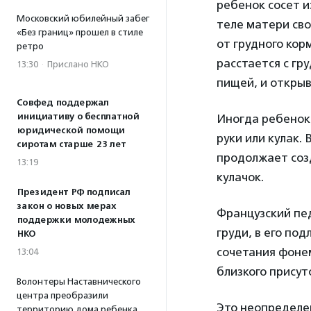
ребенок сосет и
Московский юбилейный забег
теле матери сво
«Без границ» прошел в стиле
от грудного кор
ретро
расстается с гр
13:30
·
Прислано НКО
пищей, и открыв
Совфед поддержал
инициативу о бесплатной
Иногда ребенок,
юридической помощи
руки или кулак. 
сиротам старше 23 лет
продолжает созд
13:19
кулачок.
Президент РФ подписал
закон о новых мерах
Французский пед
поддержки молодежных
груди, в его по
НКО
сочетания фоне
13:04
близкого присут
Волонтеры Наставнического
центра преобразили
Это неопределе
территорию дома ребенка