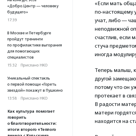
«Если мать обща
«Добро.Центр — человеку
по-настоящему у
будущего»
учат, либо — ча
17:39
неподвижной опо
В Москве и Петербурге
счастлив, если 
пройдут тренинги
по профилактике выгорания
стуча предметом
для помогающих
иногда модулиру
специалистов
15:32
·
Прислано НКО
Теперь малыш, к
другой замещающ
Уникальный спектакль
о первой помощи «Гореть
потому что он у
звездой» покажут в Пушкино
протекает в свя
13:58
·
Прислано НКО
В радости матер
Как культура помогает
матери гордятся
говорить
находится на ст
о благотворительности:
итоги второго «Теплого
вечера с Кольским»