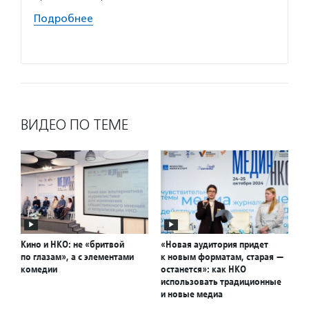
болезн
Подробнее
и неко
Подро
ВИДЕО ПО ТЕМЕ
Кино и НКО: не «бритвой
«Новая аудитория придет
по глазам», а с элементами
к новым форматам, старая —
комедии
останется»: как НКО
использовать традиционные
и новые медиа