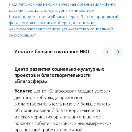
НКО:
Автономная некоммерческая организация «Центр
развития социально-культурных инициатив и
благотворительности «Благосфера»
,
Благотворительный
фонд помощи хосписам «Вера»
,
Автономная
некоммерческая организация «Агентство социальной
информации»
Узнайте больше в каталоге НКО
Центр развития социально-культурных
Вера
проектов и благотворительности
Услуг
«Благосфера»
взросл
Услуги:
Центр «Благосфера» создает условия
обеспе
для того, чтобы люди приходили
горяче
в благотворительность и могли больше узнать
оказыв
об организованной благотворительности
нет до
и некоммерческих организациях: в центре
Волон
проходят события московских некоммерческих
помога
организаций, работают книжный…