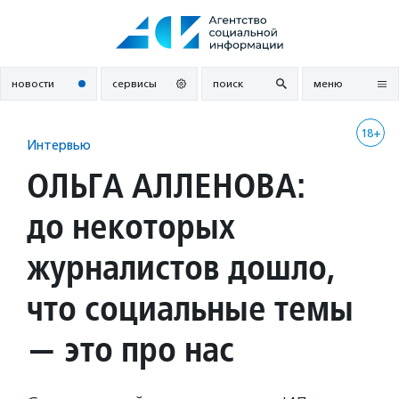
Перейти
к
содержанию
новости
сервисы
поиск
меню
18+
Интервью
ОЛЬГА АЛЛЕНОВА:
до некоторых
журналистов дошло,
что социальные темы
— это про нас