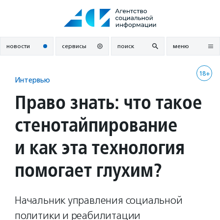
Перейти
к
содержанию
новости
сервисы
поиск
меню
18+
Интервью
Право знать: что такое
стенотайпирование
и как эта технология
помогает глухим?
Начальник управления социальной
политики и реабилитации