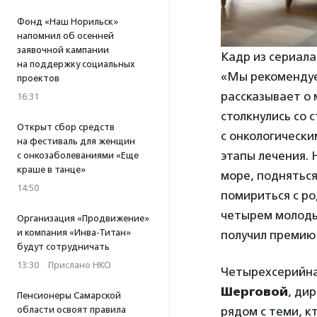
Фонд «Наш Норильск»
напомнил об осенней
заявочной кампании
Кадр из сериала
на поддержку социальных
«Мы рекомендуе
проектов
рассказывает о 
16:31
столкнулись со 
Открыт сбор средств
с онкологическ
на фестиваль для женщин
этапы лечения. 
с онкозаболеваниями «Еще
краше в танце»
море, подняться
14:50
помириться с ро
четырем молодым
Организация «Продвижение»
и компания «Инва-Титан»
получил премию
будут сотрудничать
13:30
·
Прислано НКО
Четырехсерийная
Шерговой
, ди
Пенсионеры Самарской
области освоят правила
рядом с теми, к