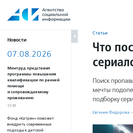
Перейти
к
содержанию
Статьи
Новости
Что пос
07.08.2026
сериал
Минтруд представил
программы повышения
Поиск пропав
квалификации по ранней
помощи
мечты подопе
и сопровождаемому
подборку сер
проживанию
13:45
Евгения Федорова
·
Фонд «Катрен» поможет
внедрить современные
подходы к детской