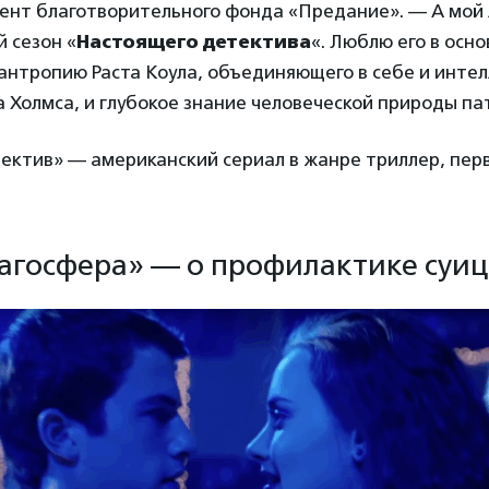
дент благотворительного фонда «Предание». — А мо
 сезон «
Настоящего детектива
«. Люблю его в осн
антропию Раста Коула, объединяющего в себе и инте
Холмса, и глубокое знание человеческой природы па
ектив» — американский сериал в жанре триллер, пер
агосфера» — о профилактике суиц