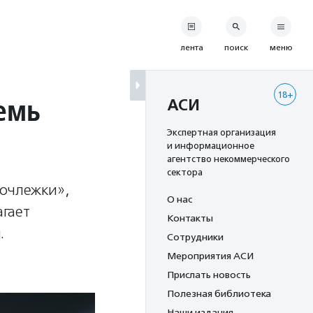
лента
поиск
меню
18+
емь
АСИ
Экспертная организация
и информационное
агентство некоммерческого
сектора
Ночлежки»,
О нас
гает
Контакты
.
Сотрудники
Мероприятия АСИ
Прислать новость
Полезная библиотека
Наши издания