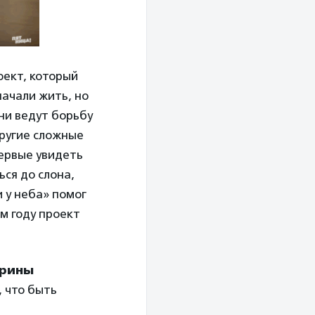
оект, который
начали жить, но
ни ведут борьбу
другие сложные
первые увидеть
ься до слона,
 у неба» помог
м году проект
ерины
, что быть