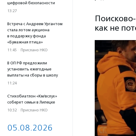
цифровой безопасности
13:27
Поисково-
Встреча с Андреем Ургантом
как не пот
стала лотом аукциона
в поддержку фонда
«Бумажная птица»
11:45
·
Прислано НКО
В ОП РФ предложили
установить ежегодные
выплаты на сборы в школу
11:24
Стихобиатлон «Км/вслух»
соберет семьи в Липецке
10:32
·
Прислано НКО
05.08.2026