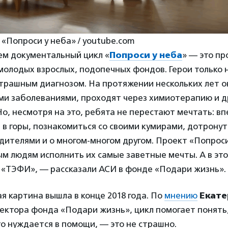
 «Попроси у неба» / youtube.com
м документальный цикл «
Попроси у неба
» — это пр
молодых взрослых, подопечных фондов. Герои только 
страшным диагнозом. На протяжении нескольких лет о
ими заболеваниями, проходят через химиотерапию и 
Но, несмотря на это, ребята не перестают мечтать: в
 в горы, познакомиться со своими кумирами, дотронут
дителями и о многом-многом другом. Проект «Попроси
 людям исполнить их самые заветные мечты. А в это
 «ТЭФИ», — рассказали АСИ в фонде «Подари жизнь».
 картина вышла в конце 2018 года. По
мнению
Екат
ректора фонда «Подари жизнь», цикл помогает понять
то нуждается в помощи, — это не страшно.