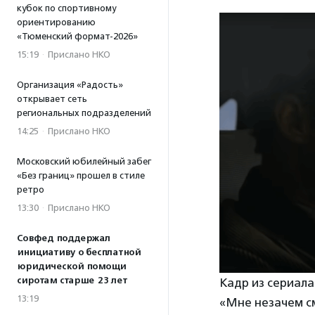
кубок по спортивному
ориентированию
«Тюменский формат-2026»
15:19
·
Прислано НКО
Организация «Радость»
открывает сеть
региональных подразделений
14:25
·
Прислано НКО
Московский юбилейный забег
«Без границ» прошел в стиле
ретро
13:30
·
Прислано НКО
Совфед поддержал
инициативу о бесплатной
юридической помощи
сиротам старше 23 лет
Кадр из сериала
13:19
«Мне незачем см