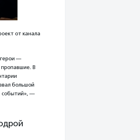
оект от канала
 герои —
 пропавшие. В
нтарии
ызвал большой
х событий», —
бодрой