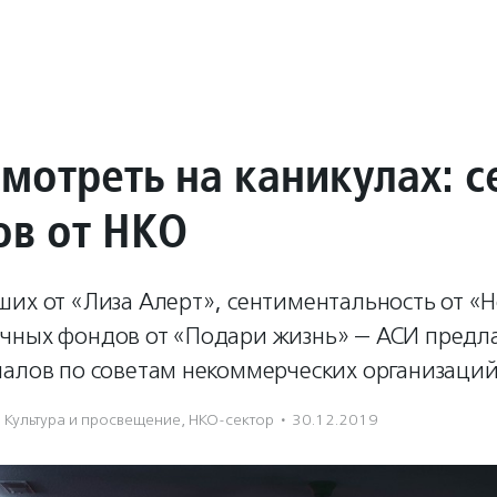
мотреть на каникулах: с
ов от НКО
ших от «Лиза Алерт», сентиментальность от «
чных фондов от «Подари жизнь» — АСИ предла
иалов по советам некоммерческих организаций
Культура и просвещение
,
НКО-сектор
·
30.12.2019