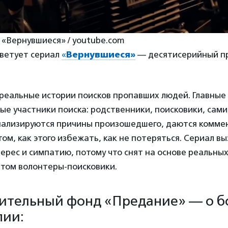
 «Вернувшиеся» / youtube.com
оветует сериал
«
Вернувшиеся»
— десятисерийный пр
реальные истории поисков пропавших людей. Главные
е участники поиска: родственники, поисковики, сами
нализируются причины произошедшего, даются комме
том, как этого избежать, как не потеряться. Сериал в
ерес и симпатию, потому что снят на основе реальны
етом волонтеры-поисковики.
ительный фонд «Предание» — о 
пии: