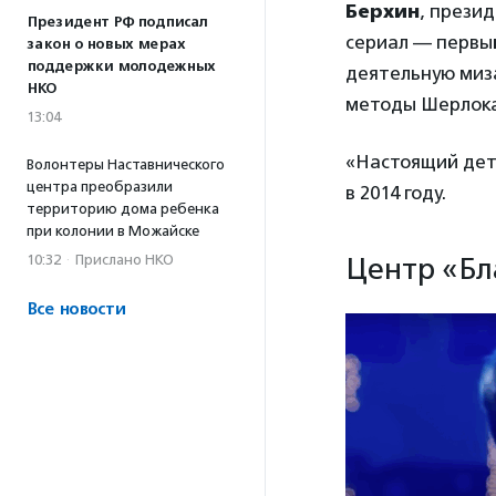
Берхин
, прези
Президент РФ подписал
сериал — первый
закон о новых мерах
поддержки молодежных
деятельную миз
НКО
методы Шерлока 
13:04
«Настоящий дет
Волонтеры Наставнического
центра преобразили
в 2014 году.
территорию дома ребенка
при колонии в Можайске
10:32
·
Прислано НКО
Центр «Бл
Все новости