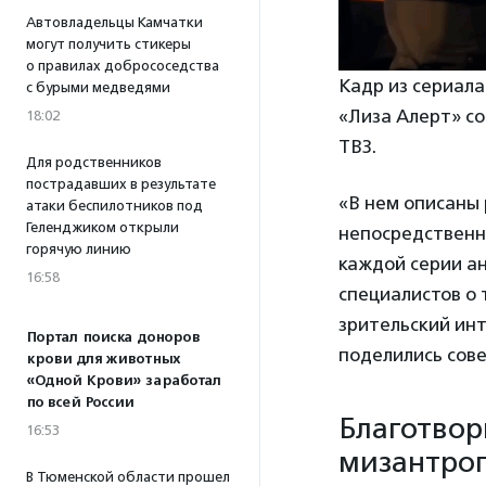
Автовладельцы Камчатки
могут получить стикеры
о правилах добрососедства
Кадр из сериала
с бурыми медведями
«Лиза Алерт» с
18:02
ТВ3.
Для родственников
пострадавших в результате
«В нем описаны 
атаки беспилотников под
Геленджиком открыли
непосредственны
горячую линию
каждой серии а
16:58
специалистов о 
зрительский инт
Портал поиска доноров
поделились сов
крови для животных
«Одной Крови» заработал
по всей России
Благотвор
16:53
мизантро
В Тюменской области прошел