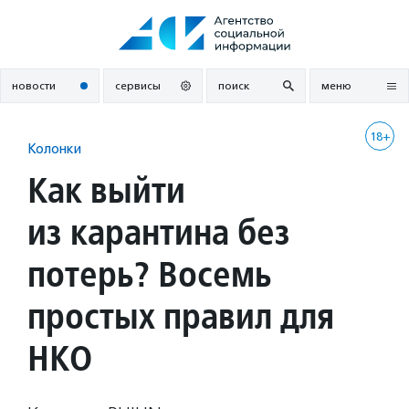
Перейти
к
содержанию
новости
сервисы
поиск
меню
18+
Колонки
Как выйти
из карантина без
потерь? Восемь
простых правил для
НКО