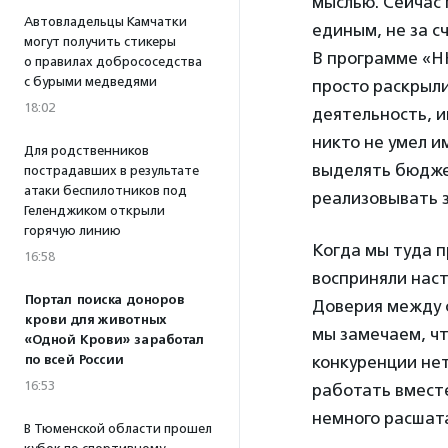
мыслью. Сейчас 
Автовладельцы Камчатки
единым, не за с
могут получить стикеры
В программе «Н
о правилах добрососедства
с бурыми медведями
просто раскрыли
18:02
деятельность, и
никто не умел и
Для родственников
выделять бюджет
пострадавших в результате
атаки беспилотников под
реализовывать 
Геленджиком открыли
горячую линию
Когда мы туда п
16:58
восприняли наст
Портал поиска доноров
Доверия между с
крови для животных
мы замечаем, чт
«Одной Крови» заработал
по всей России
конкуренции нет
16:53
работать вместе
немного расшат
В Тюменской области прошел