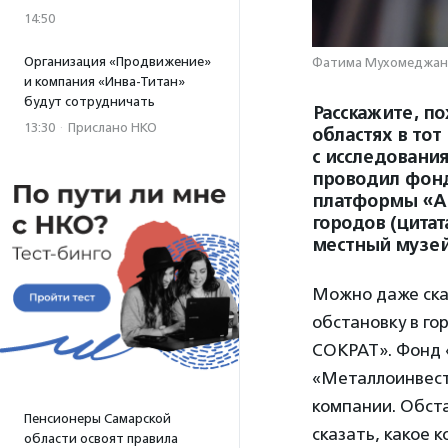
14:50
Организация «Продвижение»
Фатима Мухомеджан н
и компания «Инва-Титан»
будут сотрудничать
Расскажите, по
13:30
·
Прислано НКО
областях в то
с исследования
проводил фонд
платформы «АР
городов (цитат
местный музей
Можно даже ска
обстановку в го
СОКРАТ». Фонд «
«Металлоинвест
компании. Обста
Пенсионеры Самарской
сказать, какое 
области освоят правила