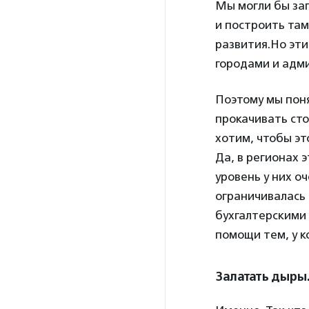
Мы могли бы за
и построить там
развития.Но эти
городами и адм
Поэтому мы пон
прокачивать ст
хотим, чтобы эт
Да, в регионах 
уровень у них о
ограничивалась
бухгалтерскими 
помощи тем, у к
Залатать дыры