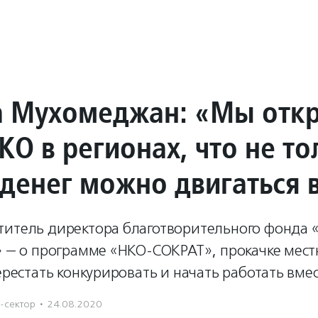
 Мухомеджан: «Мы отк
КО в регионах, что не то
т денег можно двигаться 
титель директора благотворительного фонда «
т» — о программе «НКО-СОКРАТ», прокачке мес
перестать конкурировать и начать работать вмес
-сектор
·
24.08.2020