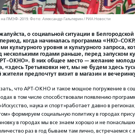
а ПМЭФ-2019. Фото: Александр Гальперин / РИА Новости
жалуйста, о социальной ситуации в Белгородской
т период, когда начиналась программа «НКО-СОКР
ми культурного уровня и культурного запроса, к
 несколькими годами раньше, перед запуском к
Т-ОКНО». В них общее место — желание молоде
а, «здесь Третьяковки нет, мы не будем здесь туси
 жители предпочтут визит в магазин и вечеринк
зать, что АРТ-ОКНО и такое мощное погружение в со
родах в том числе способствовали появлению програ
Искусство, наука и спорт»работает давно в регионах,
ом» формируем социальную политику в городах прису
новку в городах мы все знаем хорошо и не понаслышке
количество раз в год бываем там лично, встречаемся с