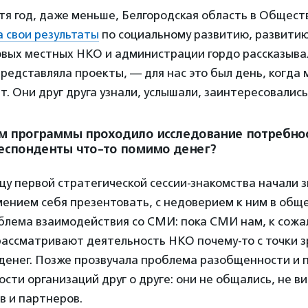
стя год, даже меньше, Белгородская область в Общес
 свои результаты
по социальному развитию, развити
овых местных НКО и администрации гордо рассказыва
редставляла проекты, — для нас это был день, когда 
т. Они друг друга узнали, услышали, заинтересовались
м программы проходило исследование потребно
еспонденты что-то помимо денег?
нцу первой стратегической сессии-знакомства начали 
ением себя презентовать, с недоверием к ним в общ
блема взаимодействия со СМИ: пока СМИ нам, к сожа
рассматривают деятельность НКО почему-то с точки з
денег. Позже прозвучала проблема разобщенности и 
ти организаций друг о друге: они не общались, не ви
в и партнеров.