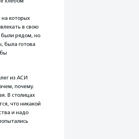
не хлебом
 на которых
ивлекать в свою
 были рядом, но
, была готова
обы
лег из АСИ
ачем, почему.
я. В столицах
тся, что никакой
ства и надо
 попытались