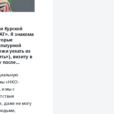
 и Курской
АТ». Я знакома
оторые
ультурной
жи уехать из
ть»), визиту в
у после…
циальную
ммы «НКО-
 и мы с
тствия
, даже не могу
 людьми,