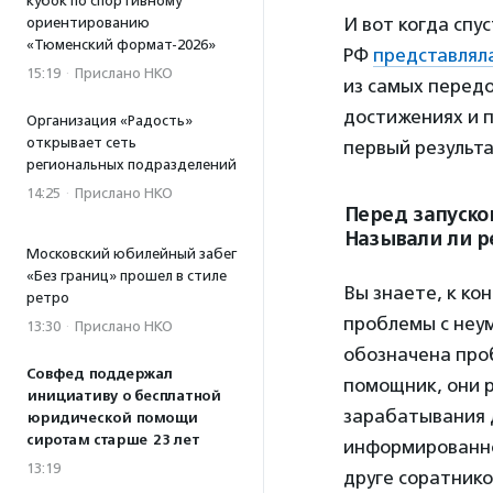
кубок по спортивному
И вот когда спу
ориентированию
«Тюменский формат-2026»
РФ
представляла
15:19
·
Прислано НКО
из самых перед
достижениях и п
Организация «Радость»
открывает сеть
первый результа
региональных подразделений
14:25
·
Прислано НКО
Перед запуско
Называли ли р
Московский юбилейный забег
«Без границ» прошел в стиле
Вы знаете, к ко
ретро
проблемы с неум
13:30
·
Прислано НКО
обозначена про
Совфед поддержал
помощник, они 
инициативу о бесплатной
зарабатывания 
юридической помощи
сиротам старше 23 лет
информированнос
13:19
друге соратнико