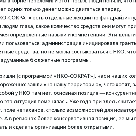
мы в корне переломили этот посыл, люди поняли, что 
чет одних только денег можно двигаться вперед.
КО-СОКРАТ» есть отдельные лекции по фандрайзингу,
 людям глаза, какое количество средств они могут пр
мея определенные навыки и компетенции. Эти деньги
ми пользоваться: администрация инициировала гранты
ные средства, но не могла состыковаться с НКО, чт
задуманные бюджетные программы.
ришли [с программой «НКО-СОКРАТ»], нас и наших кол
ороженно: зашли «на нашу территорию», чего хотят, з
обой у НКО там нет, основная позиция — конкурентна
о эта ситуация поменялась. Уже года три здесь считае
, поле непаханое, столько возможностей для новатор
. А в регионах более консервативная позиция, ее мы
ать и сделать организации более открытыми.