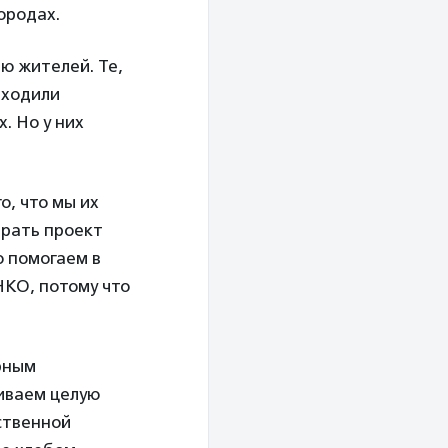
ородах.
ью жителей. Те,
аходили
. Но у них
о, что мы их
брать проект
 помогаем в
НКО, потому что
урным
аиваем целую
ственной