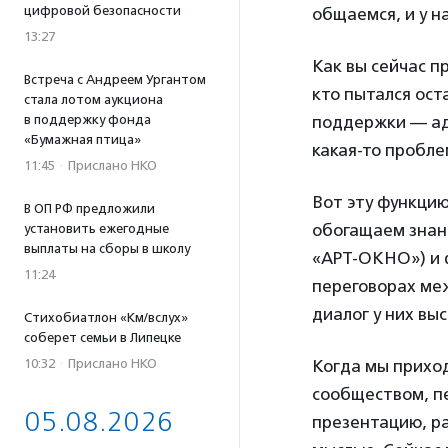
цифровой безопасности
общаемся, и у н
13:27
Как вы сейчас п
Встреча с Андреем Ургантом
кто пытался ост
стала лотом аукциона
в поддержку фонда
поддержки — адм
«Бумажная птица»
какая-то пробл
11:45
·
Прислано НКО
Вот эту функцию
В ОП РФ предложили
обогащаем знан
установить ежегодные
выплаты на сборы в школу
«АРТ-ОКНО») и 
11:24
переговорах ме
диалог у них вы
Стихобиатлон «Км/вслух»
соберет семьи в Липецке
10:32
·
Прислано НКО
Когда мы приход
сообществом, пе
05.08.2026
презентацию, р