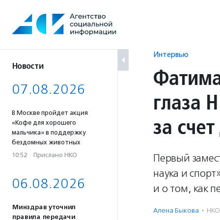
Перейти
к
содержанию
Интервью
Новости
Фатима
07.08.2026
глаза Н
В Москве пройдет акция
за сче
«Кофе для хорошего
мальчика» в поддержку
бездомных животных
10:52
·
Прислано НКО
Первый замес
наука и спор
06.08.2026
и о том, как 
Минздрав уточнил
Алена Быкова
·
НКО
правила передачи