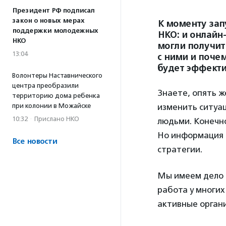
Президент РФ подписал
закон о новых мерах
К моменту зап
поддержки молодежных
НКО: и онлайн-
НКО
могли получит
13:04
с ними и почем
будет эффект
Волонтеры Наставнического
центра преобразили
Знаете, опять ж
территорию дома ребенка
при колонии в Можайске
изменить ситуа
10:32
·
Прислано НКО
людьми. Конечно
Но информация б
Все новости
стратегии.
Мы имеем дело 
работа у многих
активные органи