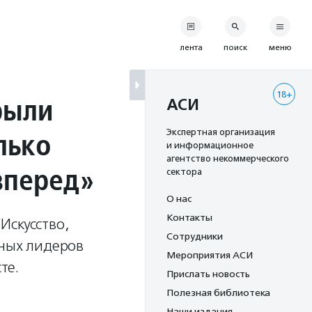
лента
поиск
меню
18+
рыли
АСИ
лько
Экспертная организация
и информационное
агентство некоммерческого
вперед»
сектора
О нас
Контакты
Искусство,
Сотрудники
тных лидеров
Мероприятия АСИ
те.
Прислать новость
Полезная библиотека
Наши издания