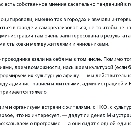
ас есть собственное мнение касательно тенденций в г
роцитировали, именно так в городах и звучали интерв
аться в городе и самореализоваться, не то чтобы не н
инистрация там очень заинтересована в результатах
ема стыковки между жителями и чиновниками.
 проводника взяли на себя мы в том числе. Помимо тог
иями, даем возможности, насыщаем культурой (если 
формируем их культурную афишу, — мы действительно
жду администрацией и жителями, администрацией и 
страивается тяжело.
им и организуем встречи с жителями, с НКО, с культ
рвое, что их интересует, — дадут ли денег. Мы устр
ассказываем о программе — а они сидят с одной-един