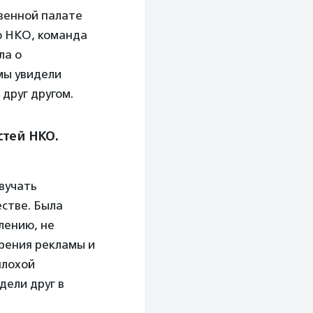
твенной палате
ю НКО, команда
ла о
мы увидели
 друг другом.
стей НКО.
звучать
естве. Была
лению, не
рения рекламы и
плохой
дели друг в