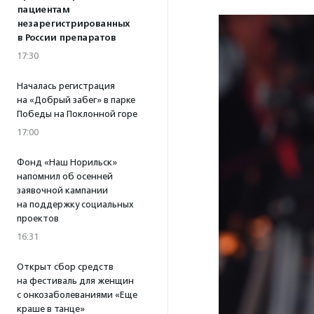
пациентам
незарегистрированных
в России препаратов
17:30
Началась регистрация
на «Добрый забег» в парке
Победы на Поклонной горе
17:00
Фонд «Наш Норильск»
напомнил об осенней
заявочной кампании
на поддержку социальных
проектов
16:31
Открыт сбор средств
на фестиваль для женщин
с онкозаболеваниями «Еще
краше в танце»