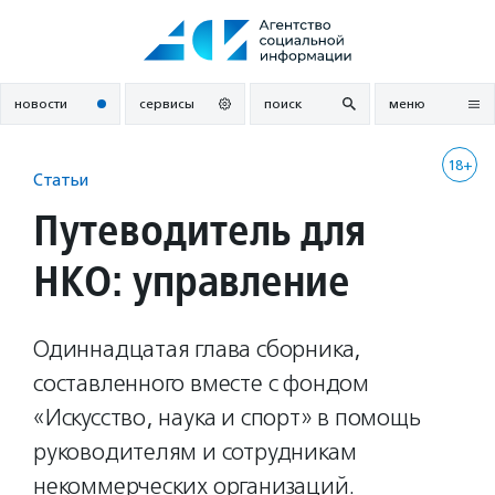
Перейти
к
содержанию
новости
сервисы
поиск
меню
18+
Статьи
Путеводитель для
НКО: управление
Одиннадцатая глава сборника,
составленного вместе с фондом
«Искусство, наука и спорт» в помощь
руководителям и сотрудникам
некоммерческих организаций.