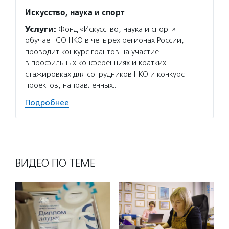
Искусство, наука и спорт
Агент
Услуги:
Фонд «Искусство, наука и спорт»
Услуг
обучает СО НКО в четырех регионах России,
матери
проводит конкурс грантов на участие
сектор
в профильных конференциях и кратких
новост
стажировках для сотрудников НКО и конкурс
расска
проектов, направленных…
некомм
Подробнее
Подро
ВИДЕО ПО ТЕМЕ