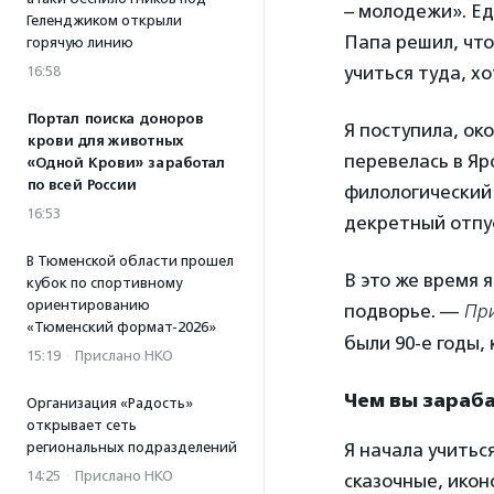
– молодежи». Ед
Геленджиком открыли
Папа решил, чт
горячую линию
учиться туда, х
16:58
Портал поиска доноров
Я поступила, ок
крови для животных
перевелась в Яр
«Одной Крови» заработал
по всей России
филологический 
16:53
декретный отпу
В Тюменской области прошел
В это же время 
кубок по спортивному
ориентированию
подворье. —
Пр
«Тюменский формат-2026»
были 90-е годы, 
15:19
·
Прислано НКО
Чем вы зараба
Организация «Радость»
открывает сеть
региональных подразделений
Я начала учитьс
14:25
·
Прислано НКО
сказочные, икон