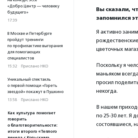
«Добро.Центр — человеку
Вы сказали, чт
будущего»
запомнился эт
17:39
Я активно зани
В Москве и Петербурге
пройдут тренинги
рождественские 
по профилактике выгорания
цветочных магаз
для помогающих
специалистов
Поскольку я чел
15:32
·
Прислано НКО
маньяком всегд
Уникальный спектакль
просил поделить
о первой помощи «Гореть
некогда.
звездой» покажут в Пушкино
13:58
·
Прислано НКО
В нашем приходе
Как культура помогает
по 25-30 лет. Я
говорить
состоявшиеся, н
о благотворительности:
итоги второго «Теплого
вечера с Кольским»