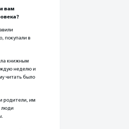
им вам
ловека?
авили
, покупали в
была книжным
аждую неделю и
му читать было
и родители, им
х люди
ы.