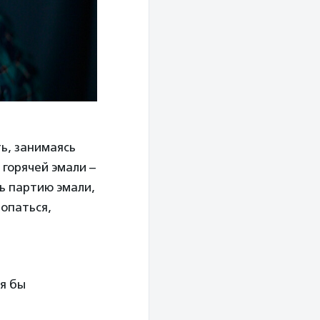
ь, занимаясь
 горячей эмали –
ь партию эмали,
лопаться,
тя бы