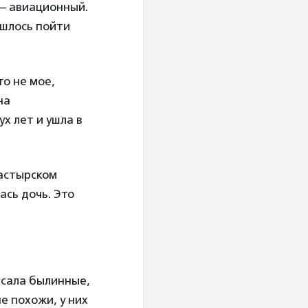
 — авиационный.
ишлось пойти
то не мое,
на
х лет и ушла в
настырском
ась дочь. Это
писала былинные,
е похожи, у них