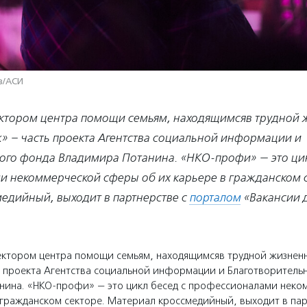
в/АСИ
ктором центра помощи семьям, находящимсяв трудной
ж»
– часть проекта Агентства социальной информации и
ого фонда Владимира Потанина. «НКО-профи» — это цик
 некоммерческой сферы об их карьере в гражданском с
едийный, выходит в партнерстве с
порталом
«Вакансии 
ектором центра помощи семьям, находящимсяв трудной жизненн
ь проекта Агентства социальной информации и Благотворитель
нина. «НКО-профи» — это цикл бесед с профессионалами нек
 гражданском секторе. Материал кроссмедийный, выходит в пар