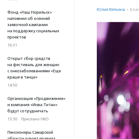
Юлия Вяткина
·
Благ
Фонд «Наш Норильск»
напомнил об осенней
заявочной кампании
на поддержку социальных
проектов
16:31
Открыт сбор средств
на фестиваль для женщин
с онкозаболеваниями «Еще
краше в танце»
14:50
Организация «Продвижение»
и компания «Инва-Титан»
будут сотрудничать
13:30
·
Прислано НКО
Пенсионеры Самарской
области освоят правила