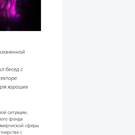
 жизненной
л бесед с
екторе.
для хороших
ой ситуации,
ного фонда
оммерческой сферы
тнерстве с