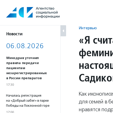
Перейти
к
содержанию
Интервью
Новости
«Я счи
06.08.2026
фемини
Минздрав уточнил
настоя
правила передачи
пациентам
Садико
незарегистрированных
в России препаратов
17:30
Как иконопис
Началась регистрация
для семей в б
на «Добрый забег» в парке
Победы на Поклонной горе
нравятся под
17:00