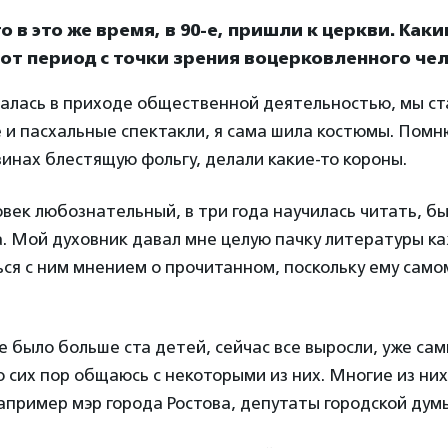
о в это же время, в 90-е, пришли к церкви. Как
от период с точки зрения воцерковленного че
малась в приходе общественной деятельностью, мы ст
и пасхальные спектакли, я сама шила костюмы. Помню
инах блестящую фольгу, делали какие-то короны.
овек любознательный, в три года научилась читать, 
а. Мой духовник давал мне целую пачку литературы к
ся с ним мнением о прочитанном, поскольку ему само
 было больше ста детей, сейчас все выросли, уже сам
 до сих пор общаюсь с некоторыми из них. Многие из ни
апример мэр города Ростова, депутаты городской дум