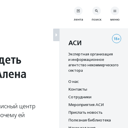
лента
поиск
меню
18+
АСИ
деть
Экспертная организация
и информационное
агентство некоммерческого
Алена
сектора
О нас
Контакты
Сотрудники
Мероприятия АСИ
зисный центр
Прислать новость
почему ей
Полезная библиотека
Наши издания