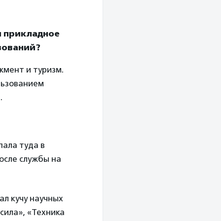
и прикладное
зований?
жмент и туризм.
льзованием
.
пала туда в
осле службы на
ал кучу научных
 сила», «Техника