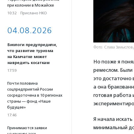
при колонии в Можайске
10:32
·
Прислано НКО
04.08.2026
Биологи предупредили,
Фото: Слава Замысло
что развитие туризма
на Камчатке может
Но позже я пон
навредить косаткам
ремеслом. Были 
17:59
это достаточно
Почти половина
а она бракованн
соцпредприятий России
готовая работа и
сосредоточена в 10 регионах
страны — фонд «Наше
экспериментиров
будущее»
17:46
Я начала искать
минимальный до
Принимаются заявки
на конкурс эссе