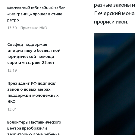
разные законы и
Московский юбилейный забег
Печерский монас
«Без границ» прошел в стиле
ретро
прориси икон.
13:30
·
Прислано НКО
Совфед поддержал
инициативу о бесплатной
юридической помощи
сиротам старше 23 лет
13:19
Президент РФ подписал
закон о новых мерах
поддержки молодежных
НКО
13:04
Волонтеры Наставнического
центра преобразили
территорию дома ребенка