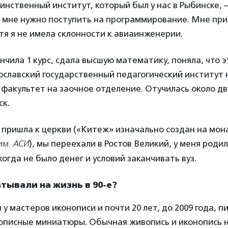
инственный институт, который был у нас в Рыбинске,
о мне нужно поступить на программирование. Мне пр
отя я не имела склонности к авиаинженерии.
ончила 1 курс, сдала высшую математику, поняла, что э
ославский государственный педагогический институт 
факультет на заочное отделение. Отучилась около дву
ск.
я пришла к церкви («Китеж» изначально создан на мо
им. АСИ
), мы переехали в Ростов Великий, у меня родил
когда не было денег и условий заканчивать вуз.
тывали на жизнь в 90-е?
я у мастеров иконописи и почти 20 лет, до 2009 года, 
описные миниатюры. Обычная живопись и иконопись н