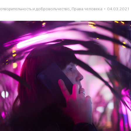
отвори­тель­ность и доброволь­чест­во
,
Права человека
·
04.03.2021