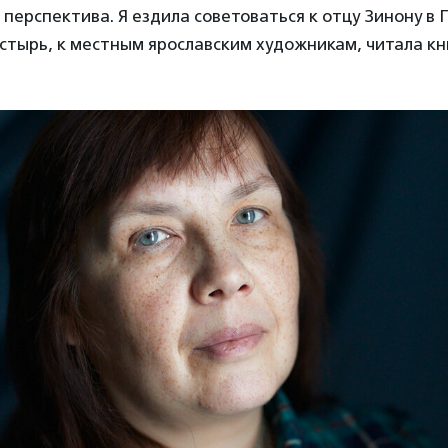
 перспектива. Я ездила советоваться к отцу Зинону в 
тырь, к местным ярославским художникам, читала кн