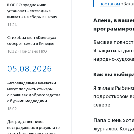
порталом
«Вака
В ОП РФ предложили
установить ежегодные
выплаты на сборы в школу
Алена, в ваше
11:24
программиров
Стихобиатлон «Км/вслух»
Высшее полност
соберет семьи в Липецке
Я защитила дип
10:32
·
Прислано НКО
народно-художе
05.08.2026
Как вы выбир
Автовладельцы Камчатки
Я жила в Рыбинс
могут получить стикеры
о правилах добрососедства
подростковом во
с бурыми медведями
севере.
18:02
Папа очень хоте
Для родственников
пострадавших в результате
журналов. Когда
атаки беспилотников под