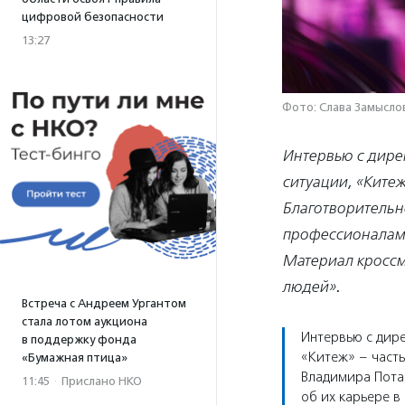
цифровой безопасности
13:27
Фото: Слава Замысло
Интервью
с дире
ситуации, «Ките
Благотворительн
профессионалами
Материал кроссм
людей»
.
Встреча с Андреем Ургантом
стала лотом аукциона
Интервью с дир
в поддержку фонда
«Китеж» – част
«Бумажная птица»
Владимира Пота
11:45
·
Прислано НКО
об их карьере в