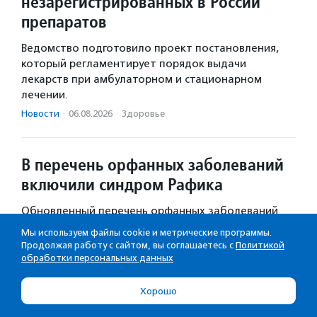
незарегистрированных в России
препаратов
Ведомство подготовило проект постановления,
который регламентирует порядок выдачи
лекарств при амбулаторном и стационарном
лечении.
Новости
·
06.08.2026
·
Здоровье
В перечень орфанных заболеваний
включили синдром Рафика
Обновленный перечень орфанных заболеваний
теперь включает 304 позиции.
Мы используем файлы cookie и метрические программы.
Продолжая работу с сайтом, вы соглашаетесь с
Политикой
Новости
·
23.07.2026
·
Здоровье
обработки персональных данных
Круглый стол «28 июля – Всемирный
Хорошо
день борьбы с гепатитом»