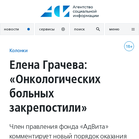
Перейти
к
содержанию
новости
сервисы
поиск
меню
18+
Колонки
Елена Грачева:
«Онкологических
больных
закрепостили»
Член правления фонда «АдВита»
комментирует новый порядок оказания