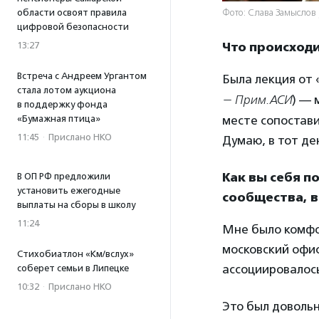
области освоят правила
Фото: Слава Замыслов
цифровой безопасности
13:27
Что происходи
Встреча с Андреем Ургантом
Была лекция от 
стала лотом аукциона
— Прим.АСИ
) — 
в поддержку фонда
«Бумажная птица»
месте сопостави
11:45
·
Прислано НКО
Думаю, в тот де
Как вы себя п
В ОП РФ предложили
установить ежегодные
сообщества, в
выплаты на сборы в школу
11:24
Мне было комфо
московский офи
Стихобиатлон «Км/вслух»
ассоциировалось
соберет семьи в Липецке
10:32
·
Прислано НКО
Это был довольн