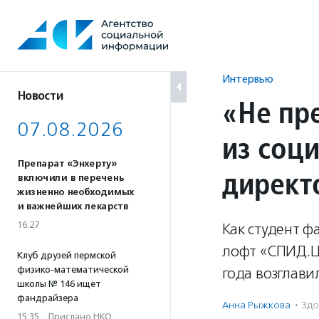
Перейти
к
содержанию
Интервью
Новости
«Не пре
07.08.2026
из соц
Препарат «Энхерту»
директ
включили в перечень
жизненно необходимых
и важнейших лекарств
16:27
Как студент 
лофт «СПИД.Це
Клуб друзей пермской
физико-математической
года возглав
школы № 146 ищет
фандрайзера
Анна Рыжкова
·
Здо
15:35
·
Прислано НКО