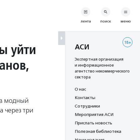
лента
поиск
меню
18+
ы уйти
АСИ
анов,
Экспертная организация
и информационное
агентство некоммерческого
сектора
О нас
Контакты
 в модный
Сотрудники
а через три
Мероприятия АСИ
Прислать новость
Полезная библиотека
Наши издания