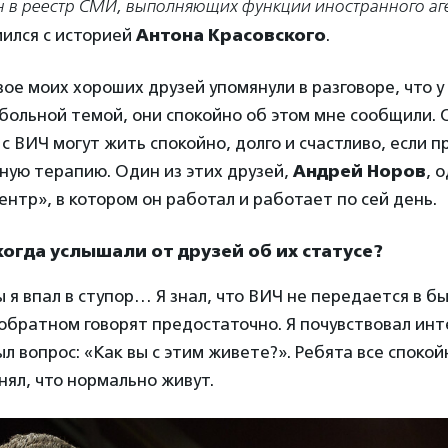
н в реестр СМИ, выполняющих функции иностранного аг
ился с историей
Антона Красовского
.
вое моих хороших друзей упомянули в разговоре, что у
 больной темой, они спокойно об этом мне сообщили. О
 с ВИЧ могут жить спокойно, долго и счастливо, если 
ную терапию. Один из этих друзей,
Андрей Норов
, 
нтр», в котором он работал и работает по сей день.
когда услышали от друзей об их статусе?
 я впал в ступор… Я знал, что ВИЧ не передается в бы
обратном говорят предостаточно. Я почувствовал инт
ыл вопрос: «Как вы с этим живете?». Ребята все споко
онял, что нормально живут.