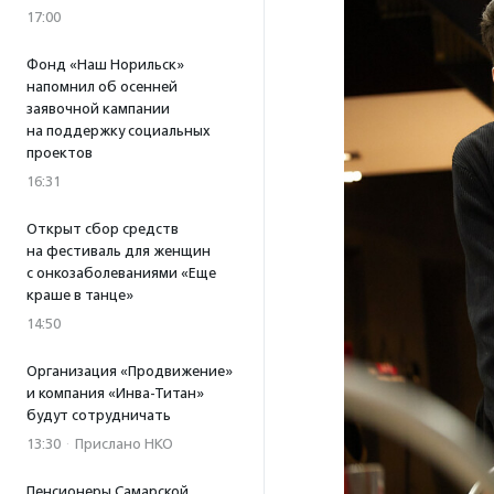
17:00
Фонд «Наш Норильск»
напомнил об осенней
заявочной кампании
на поддержку социальных
проектов
16:31
Открыт сбор средств
на фестиваль для женщин
с онкозаболеваниями «Еще
краше в танце»
14:50
Организация «Продвижение»
и компания «Инва-Титан»
будут сотрудничать
13:30
·
Прислано НКО
Пенсионеры Самарской