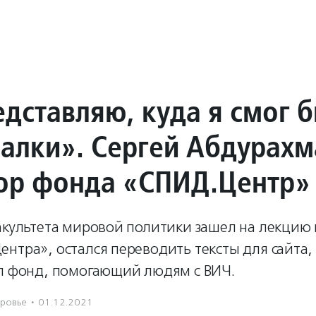
дставляю, куда я смог б
иалки». Сергей Абдурахм
ор фонда «СПИД.Центр»
факультета мировой политики зашел на лекцию
нтра», остался переводить тексты для сайта, 
ил фонд, помогающий людям с ВИЧ.
ровье
·
01.12.2021