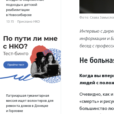
подходы к детской
реабилитации
в Новосибирске
Фото: Слава Замыслов
13:15
·
Прислано НКО
Интервью с дир
информации и Бл
бесед с професс
Не больна
Когда вы впер
людей с поло
Очевидно, как и
Патриаршая гуманитарная
миссия ищет волонтеров для
«смерть» и рису
ремонта домов в Донецке
большинство лю
и Горловке