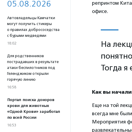
05.08.2026
репринтом Кита 
офисе.
Автовладельцы Камчатки
могут получить стикеры
о правилах добрососедства
с бурыми медведями
На лекц
18:02
понятно,
Для родственников
пострадавших в результате
Тогда я 
атаки беспилотников под
Геленджиком открыли
горячую линию
16:58
Как вы начал
Портал поиска доноров
Еще на той лекц
крови для животных
«Одной Крови» заработал
всегда мне были
по всей России
Мероприятия фо
16:53
развлекательные