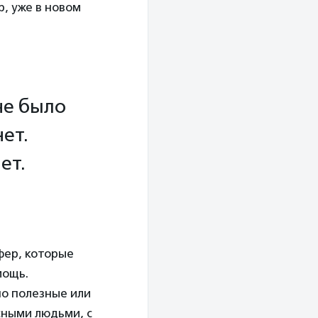
р, уже в новом
не было
нет.
ает.
фер, которые
мощь.
о полезные или
сными людьми, с