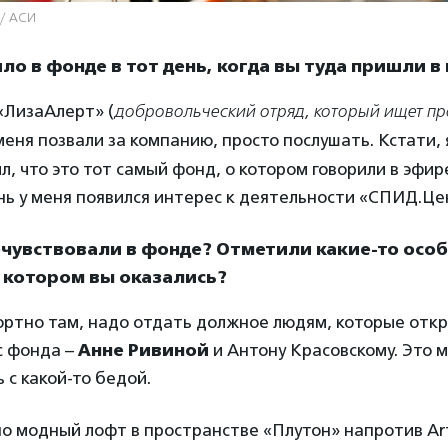
 / АСИ
ло в фонде в тот день, когда вы туда пришли в
«ЛизаАлерт» (
добровольческий отряд, который ищет п
меня позвали за компанию, просто послушать. Кстати, 
л, что это тот самый фонд, о котором говорили в эфи
нь у меня появился интерес к деятельности «СПИД.Ц
очувствовали в фонде? Отметили какие-то осо
 котором вы оказались?
ртно там, надо отдать должное людям, которые отк
с фонда –
Анне Ривиной
и Антону Красовскому. Это м
 с какой-то бедой.
о модный лофт в пространстве «Плутон» напротив Art