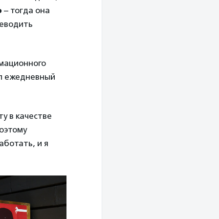
о
– тогда она
реводить
рмационного
ыл ежедневный
ту в качестве
поэтому
аботать, и я