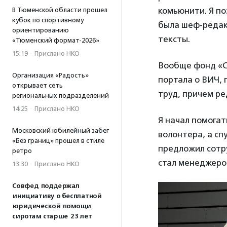
комьюнити. Я по
В Тюменской области прошел
кубок по спортивному
была шеф-редак
ориентированию
тексты.
«Тюменский формат-2026»
15:19
·
Прислано НКО
Вообще фонд «С
Организация «Радость»
портала о ВИЧ, 
открывает сеть
труд, причем ре
региональных подразделений
14:25
·
Прислано НКО
Я начал помогат
Московский юбилейный забег
волонтера, а сп
«Без границ» прошел в стиле
предложил сотру
ретро
стал менеджеро
13:30
·
Прислано НКО
Совфед поддержал
инициативу о бесплатной
юридической помощи
сиротам старше 23 лет