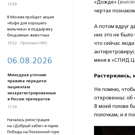
«Дожде» (
внесе
12:59
чертах познаком
В Москве пройдет акция
«Кофе для хорошего
А потом вдруг д
мальчика» в поддержку
них это не было
бездомных животных
что сейчас люди
10:52
·
Прислано НКО
антиретровирус
06.08.2026
меня в «СПИД.Це
Минздрав уточнил
Растерялись, 
правила передачи
пациентам
Не помню, чтобы
незарегистрированных
откровенны: об 
в России препаратов
В моей голове б
17:30
полочкам, и я п
Началась регистрация
на «Добрый забег» в парке
Победы на Поклонной горе