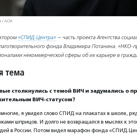
 / АСИ
ектором
«СПИД.Центра»
— часть проекта Агентства соци
аготворительного фонда Владимира Потанина. «НКО-п
ионалами некоммерческой сферы об их карьере в гражда
я тема
вые столкнулись с темой ВИЧ и задумались о 
жительным ВИЧ-статусом?
 многие, я увидел слово СПИД на плакатах в школе, ря
нками шприцов. И долго не возвращался в мыслях к это
дей в России. Потом видел марафон фонда «СПИД.Це