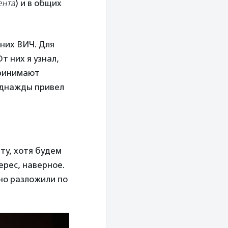
ента
) и в общих
 них ВИЧ. Для
т них я узнал,
принимают
однажды привел
ту, хотя будем
ерес, наверное.
йно разложили по