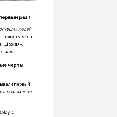
 первый раз?
ропавших людей
я только уже на
ре «Дождя».
ентра».
бые черты
рывали первый
есто совсем не
play. С