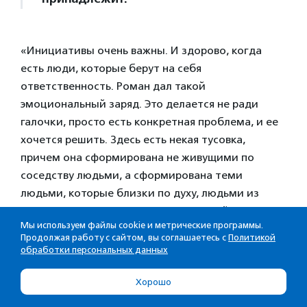
«Инициативы очень важны. И здорово, когда
есть люди, которые берут на себя
ответственность. Роман дал такой
эмоциональный заряд. Это делается не ради
галочки, просто есть конкретная проблема, и ее
хочется решить. Здесь есть некая тусовка,
причем она сформирована не живущими по
соседству людьми, а сформирована теми
людьми, которые близки по духу, людьми из
разных мест. Не такие, которые случайно
Мы используем файлы cookie и метрические программы.
оказались в твоем доме, а те, кого ты сам выбрал
Продолжая работу с сайтом, вы соглашаетесь с
Политикой
невольно. Это такие идеальные соседи, но только
обработки персональных данных
по городу», — заключает Денис Никитас.
Хорошо