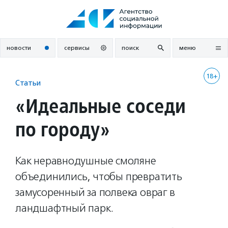
Перейти
к
содержанию
новости
сервисы
поиск
меню
18+
Статьи
«Идеальные соседи
по городу»
Как неравнодушные смоляне
объединились, чтобы превратить
замусоренный за полвека овраг в
ландшафтный парк.