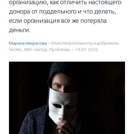
организацию, как отличить настоящего
донора от поддельного и что делать,
если организация все же потеряла
деньги.
Марина Некрасова
·
Благотвори­тель­ность и доброволь­
чест­во
,
НКО-сектор
,
Проблемы
·
19.07.2022