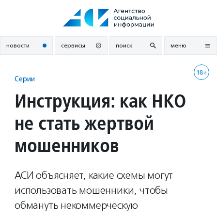
Перейти
к
содержанию
новости
сервисы
поиск
меню
18+
Серии
Инструкция: как НКО
не стать жертвой
мошенников
АСИ объясняет, какие схемы могут
использовать мошенники, чтобы
обмануть некоммерческую