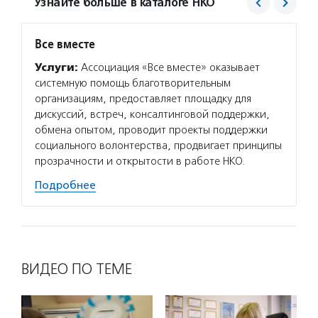
Узнайте больше в каталоге НКО
Все вместе
Юрист
Услуги:
Ассоциация «Все вместе» оказывает
Услуг
системную помощь благотворительным
общест
организациям, предоставляет площадку для
для НК
дискуссий, встреч, консалтинговой поддержки,
создан
обмена опытом, проводит проекты поддержки
и ликв
социального волонтерства, продвигает принципы
докуме
прозрачности и открытости в работе НКО.
Подро
Подробнее
ВИДЕО ПО ТЕМЕ