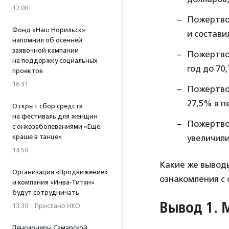
17:00
Пожертвов
Фонд «Наш Норильск»
и состави
напомнил об осенней
заявочной кампании
Пожертвов
на поддержку социальных
год до 70
проектов
16:31
Пожертвов
27,5% в п
Открыт сбор средств
на фестиваль для женщин
Пожертво
с онкозаболеваниями «Еще
краше в танце»
увеличили
14:50
Какие же вывод
Организация «Продвижение»
ознакомления с
и компания «Инва-Титан»
будут сотрудничать
Вывод 1. 
13:30
·
Прислано НКО
Пенсионеры Самарской