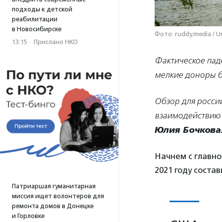
подходы к детской
реабилитации
в Новосибирске
Фото: ruddy.media / U
13:15
·
Прислано НКО
Фактическое пад
мелкие доноры б
Обзор для росси
взаимодействию 
Юлия Бочкова
Начнем с главн
2021 году состав
Патриаршая гуманитарная
миссия ищет волонтеров для
ремонта домов в Донецке
и Горловке