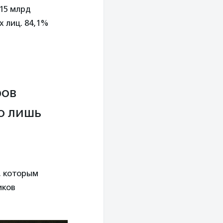
15 млрд
х лиц. 84,1%
ров
о лишь
, которым
иков