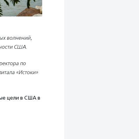
ых волнений,
ьности США.
ректора по
питала «Истоки»
ые цели в США в