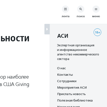
лента
поиск
меню
18+
льности
АСИ
Экспертная организация
и информационное
агентство некоммерческого
сектора
О нас
Контакты
зор наиболее
Сотрудники
в США Giving
Мероприятия АСИ
Прислать новость
Полезная библиотека
Наши издания