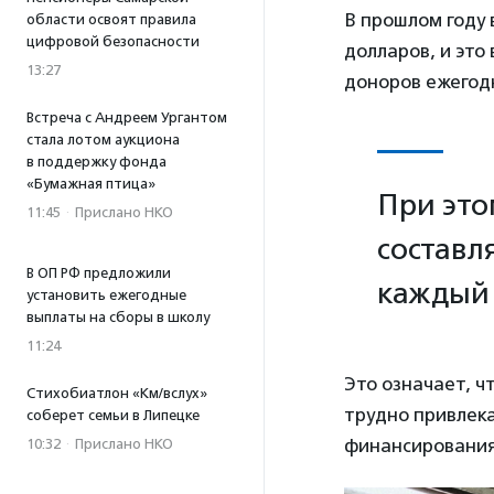
В прошлом году
области освоят правила
цифровой безопасности
долларов, и это
13:27
доноров ежегод
Встреча с Андреем Ургантом
стала лотом аукциона
в поддержку фонда
«Бумажная птица»
При это
11:45
·
Прислано НКО
составл
В ОП РФ предложили
каждый 
установить ежегодные
выплаты на сборы в школу
11:24
Это означает, ч
Стихобиатлон «Км/вслух»
трудно привлек
соберет семьи в Липецке
финансирования
10:32
·
Прислано НКО