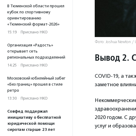
В Тюменской области прошел
кубок по спортивному
ориентированию
«Тюменский формат-2026»
15:19
·
Прислано НКО
Фото: Joshua Newton / 
Организация «Радость»
открывает сеть
Вывод 2. 
региональных подразделений
14:25
·
Прислано НКО
COVID-19, а так
Московский юбилейный забег
заметное влиян
«Без границ» прошел в стиле
ретро
13:30
·
Прислано НКО
Некоммерческие
здравоохранени
Совфед поддержал
2020 годом. С д
инициативу о бесплатной
юридической помощи
услуг и образов
сиротам старше 23 лет