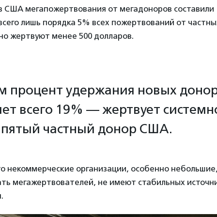
 в США мегапожертвования от мегадоноров составили 
 всего лишь порядка 5% всех пожертвований от частны
но жертвуют менее 500 долларов.
м процент удержания новых доно
яет всего 19% — жертвует системн
пятый частный донор США.
то некоммерческие организации, особенно небольшие
ать мегажертвователей, не имеют стабильных источн
.