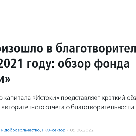
оизошло в благотворите
2021 году: обзор фонда
и»
о капитала «Истоки» представляет краткий об
авторитетного отчета о благотворительности 
ь и доброволь­чест­во
,
НКО-сектор
·
05.08.2022