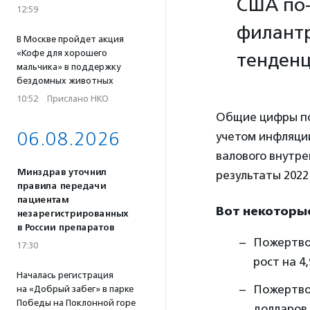
США по-
12:59
филантр
В Москве пройдет акция
«Кофе для хорошего
тенденц
мальчика» в поддержку
бездомных животных
10:52
·
Прислано НКО
Общие цифры по
06.08.2026
учетом инфляции
валового внутре
Минздрав уточнил
результаты 2022
правила передачи
пациентам
Вот некоторые
незарегистрированных
в России препаратов
Пожертвов
17:30
рост на 4,
Началась регистрация
Пожертвов
на «Добрый забег» в парке
Победы на Поклонной горе
долларов,