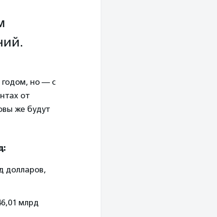
м
ний.
годом, но — с
нтах от
овы же будут
д:
д долларов,
6,01 млрд