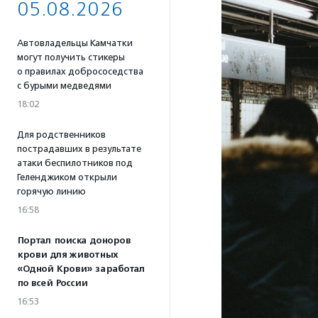
05.08.2026
Автовладельцы Камчатки
могут получить стикеры
о правилах добрососедства
с бурыми медведями
18:02
Для родственников
пострадавших в результате
атаки беспилотников под
Геленджиком открыли
горячую линию
16:58
Портал поиска доноров
крови для животных
«Одной Крови» заработал
по всей России
16:53