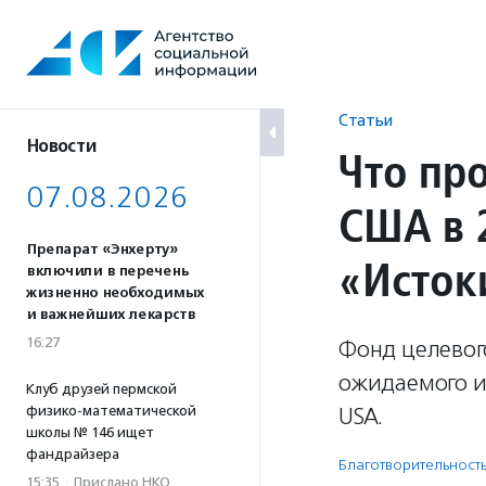
Перейти
к
содержанию
Статьи
Новости
Что пр
07.08.2026
США в 
Препарат «Энхерту»
«Исток
включили в перечень
жизненно необходимых
и важнейших лекарств
16:27
Фонд целевог
ожидаемого и 
Клуб друзей пермской
физико-математической
USA.
школы № 146 ищет
фандрайзера
Благотвори­тель­ност
15:35
·
Прислано НКО