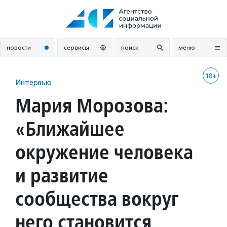
Перейти
к
содержанию
новости
сервисы
поиск
меню
18+
Интервью
Мария Морозова:
«Ближайшее
окружение человека
и развитие
сообщества вокруг
него становится