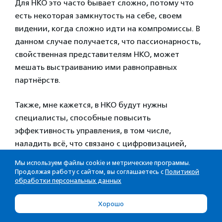
Для НКО это часто бывает сложно, потому что
есть некоторая замкнутость на себе, своем
видении, когда сложно идти на компромиссы. В
данном случае получается, что пассионарность,
свойственная представителям НКО, может
мешать выстраиванию ими равноправных
партнёрств.
Также, мне кажется, в НКО будут нужны
специалисты, способные повысить
эффективность управления, в том числе,
наладить всё, что связано с цифровизацией,
автоматизацией, оптимизацией бизнес-
Мы используем файлы cookie и метрические программы.
процессов.
Продолжая работу с сайтом, вы соглашаетесь с
Политикой
обработки персональных данных
Хорошо
Материал подготовлен по итогам
конференции «Медиа/НКО}профи».