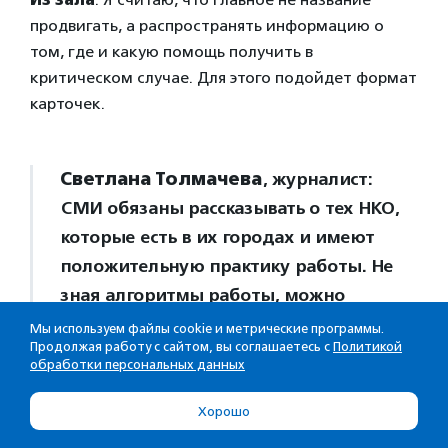
продвигать, а распространять информацию о
том, где и какую помощь получить в
критическом случае. Для этого подойдет формат
карточек.
Светлана Толмачева
, журналист:
СМИ обязаны рассказывать о тех НКО,
которые есть в их городах и имеют
положительную практику работы. Не
зная алгоритмы работы, можно
напороться на мошенников, которые
Мы используем файлы cookie и метрические программы.
Продолжая работу с сайтом, вы соглашаетесь с
Политикой
под видом НКО продвигают себя в
обработки персональных данных
интернете. Если пользователь ищет
информацию в интернете, то узнает о
Хорошо
той организации, о которой больше