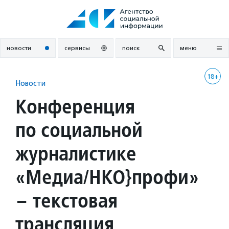
Перейти
к
содержанию
новости
сервисы
поиск
меню
18+
Новости
Конференция
по социальной
журналистике
«Медиа/НКО}профи»
– текстовая
трансляция