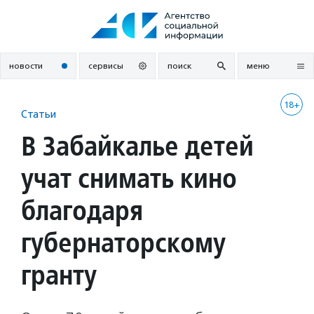
Перейти
к
содержанию
новости
сервисы
поиск
меню
18+
Статьи
В Забайкалье детей
учат снимать кино
благодаря
губернаторскому
гранту