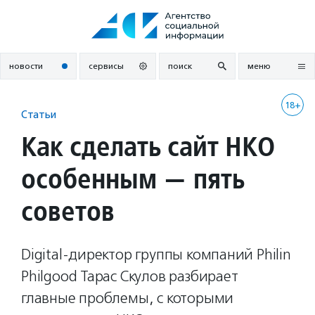
Перейти
к
содержанию
новости
сервисы
поиск
меню
18+
Статьи
Как сделать сайт НКО
особенным — пять
советов
Digital-директор группы компаний Philin
Philgood Тарас Скулов разбирает
главные проблемы, с которыми