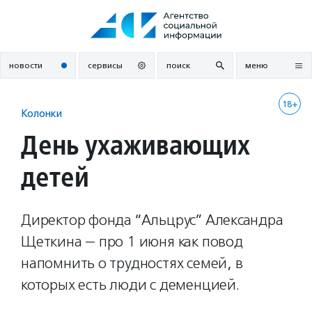
Перейти
к
содержанию
новости
сервисы
поиск
меню
18+
Колонки
День ухаживающих
детей
Директор фонда “Альцрус” Александра
Щеткина — про 1 июня как повод
напомнить о трудностях семей, в
которых есть люди с деменцией.