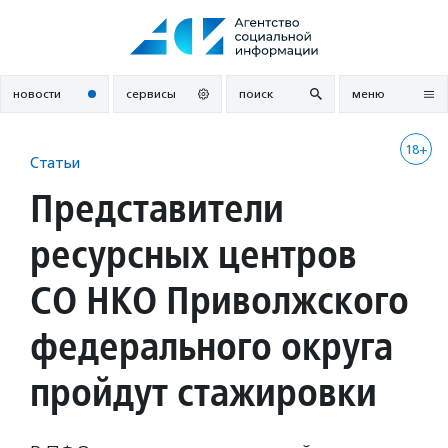
Перейти
к
содержанию
новости
сервисы
поиск
меню
18+
Статьи
Представители
ресурсных центров
СО НКО Приволжского
федерального округа
пройдут стажировки