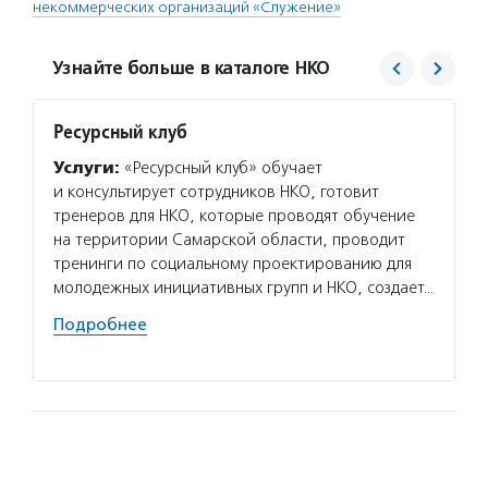
некоммерческих организаций «Служение»
Узнайте больше в каталоге НКО
Ресурсный клуб
Фонд 
Услуги:
«Ресурсный клуб» обучает
Услуг
и консультирует сотрудников НКО, готовит
гранто
тренеров для НКО, которые проводят обучение
(в цел
на территории Самарской области, проводит
на ока
тренинги по социальному проектированию для
потенц
молодежных инициативных групп и НКО, создает…
по соц
Подробнее
Подро