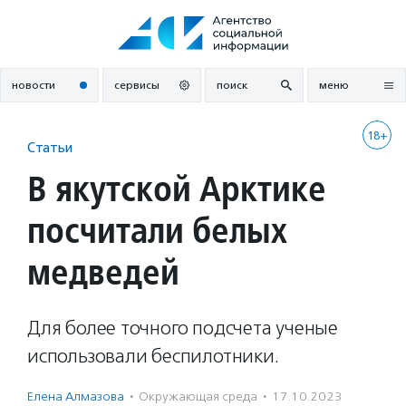
Перейти
к
содержанию
новости
сервисы
поиск
меню
18+
Статьи
В якутской Арктике
посчитали белых
медведей
Для более точного подсчета ученые
использовали беспилотники.
Елена Алмазова
·
Окружающая среда
·
17.10.2023