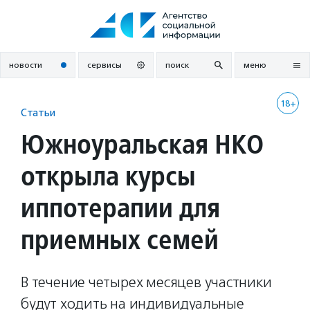
Перейти
к
содержанию
новости
сервисы
поиск
меню
18+
Статьи
Южноуральская НКО
открыла курсы
иппотерапии для
приемных семей
В течение четырех месяцев участники
будут ходить на индивидуальные