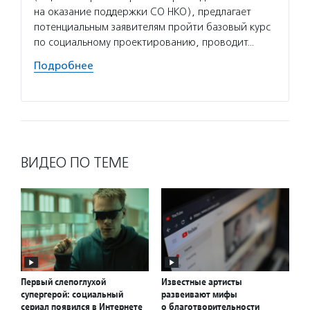
на оказание поддержки СО НКО), предлагает
детям 
потенциальным заявителям пройти базовый курс
возмож
по социальному проектированию, проводит…
реабил
взаимо
Подробнее
Подро
ВИДЕО ПО ТЕМЕ
Первый слепоглухой
Известные артисты
супергерой: социальный
развеивают мифы
сериал появился в Интернете
о благотворительности