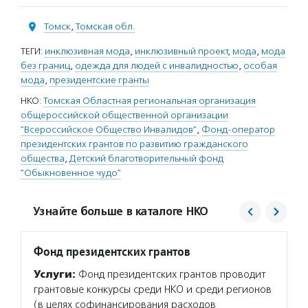
Томск
,
Томская обл.
ТЕГИ:
инклюзивная мода
,
инклюзивный проект
,
мода
,
мода
без границ
,
одежда для людей с инвалидностью
,
особая
мода
,
президентские гранты
НКО:
Томская Областная региональная организация
общероссийской общественной организации
"Всероссийское Общество Инвалидов"
,
Фонд-оператор
президентских грантов по развитию гражданского
общества
,
Детский благотворительный фонд
"Обыкновенное чудо"
Узнайте больше в каталоге НКО
Фонд президентских грантов
Обыкн
Услуги:
Фонд президентских грантов проводит
Услуг
грантовые конкурсы среди НКО и среди регионов
в Томс
(в целях софинансирования расходов
родите