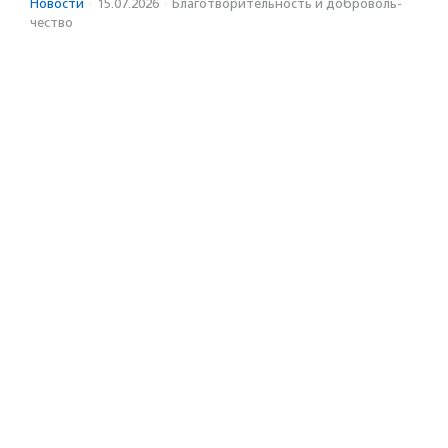
Новости
·
15.07.2026
·
Благотвори­тель­ность и доброволь­
чест­во