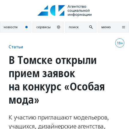
Перейти
к
содержанию
новости
сервисы
поиск
меню
18+
Статьи
В Томске открыли
прием заявок
на конкурс «Особая
мода»
К участию приглашают модельеров,
учащихся, дизайнерские агентства,