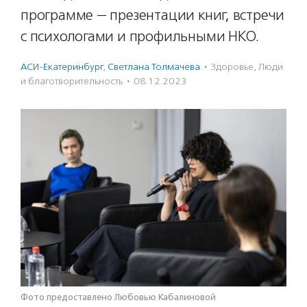
программе — презентации книг, встречи
с психологами и профильными НКО.
АСИ-Екатеринбург
,
Светлана Толмачева
·
Здоровье
,
Люди
и благотвори­тель­ность
·
08.12.2023
Фото предоставлено Любовью Кабалиновой