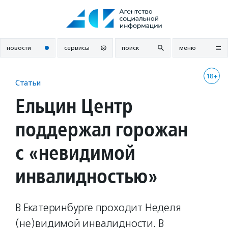
Перейти
к
содержанию
новости
сервисы
поиск
меню
18+
Статьи
Ельцин Центр
поддержал горожан
с «невидимой
инвалидностью»
В Екатеринбурге проходит Неделя
(не)видимой инвалидности. В