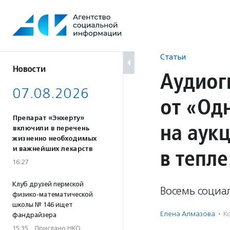
Перейти
к
содержанию
Статьи
Новости
Аудиог
07.08.2026
от «Од
Препарат «Энхерту»
на аукц
включили в перечень
жизненно необходимых
в тепл
и важнейших лекарств
16:27
Клуб друзей пермской
Восемь социа
физико-математической
школы № 146 ищет
Елена Алмазова
·
К
фандрайзера
15:35
·
Прислано НКО