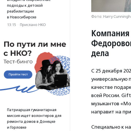
подходы к детской
реабилитации
Фото: Harry Cunningh
в Новосибирске
13:15
·
Прислано НКО
Компания 
Федоровой
дела
С 25 декабря 20
универсальную п
качестве подарк
всей России. Gi
музыкантов «Моя
Патриаршая гуманитарная
направит на пр
миссия ищет волонтеров для
ремонта домов в Донецке
Специально к н
и Горловке