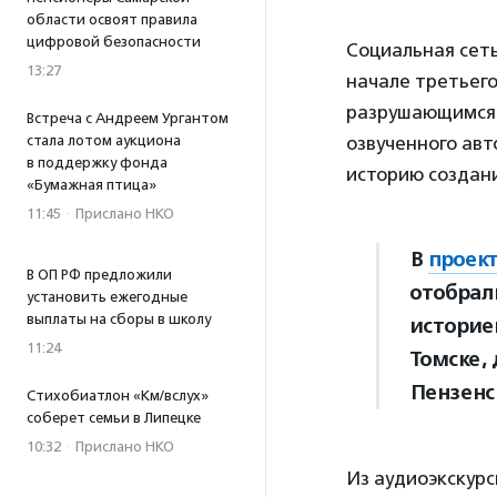
области освоят правила
цифровой безопасности
Социальная сет
13:27
начале третьег
разрушающимся 
Встреча с Андреем Ургантом
стала лотом аукциона
озвученного ав
в поддержку фонда
историю создани
«Бумажная птица»
11:45
·
Прислано НКО
В
проек
В ОП РФ предложили
отобрал
установить ежегодные
выплаты на сборы в школу
историе
11:24
Томске,
Пензенс
Стихобиатлон «Км/вслух»
соберет семьи в Липецке
10:32
·
Прислано НКО
Из аудиоэкскурс