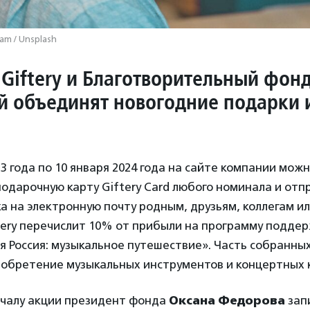
am / Unsplash
Giftery и Благотворительный фон
 объединят новогодние подарки 
23 года по 10 января 2024 года на сайте компании мо
одарочную карту Giftery Сard любого номинала и отпр
а на электронную почту родным, друзьям, коллегам и
ftery перечислит 10% от прибыли на программу подде
 Россия: музыкальное путешествие». Часть собранны
иобретение музыкальных инструментов и концертных 
ачалу акции президент фонда
Оксана Федорова
зап