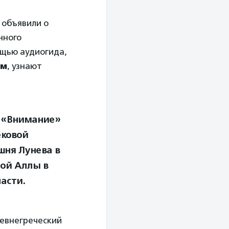
 объявили о
нного
ощью аудиогида,
ым
, узнают
а «Внимание»
ековой
шня Лунева в
той Аллы в
асти.
ревнегреческий