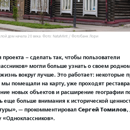
лой дом начала 20 века. Фото: NataMint / Фотобанк Лори
 проекта – сделать так, чтобы пользователи
ассников» могли больше узнать о своем родном
 жизнь вокруг лучше. Это работает: некоторые п
 мы помещали на карту, уже проходят реставр
ние новых объектов и расширение географии п
ь еще больше внимания к исторической ценнос
туры», — прокомментировал
Сергей Томилов
,
у «Одноклассников».