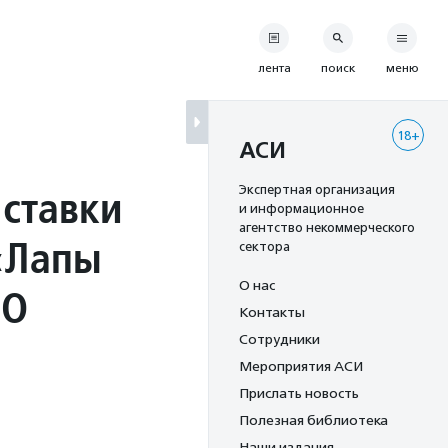
лента
поиск
меню
18+
АСИ
 ставки
Экспертная организация
и информационное
агентство некоммерческого
 «Лапы
сектора
О нас
СО
Контакты
Сотрудники
Мероприятия АСИ
Прислать новость
Полезная библиотека
Наши издания