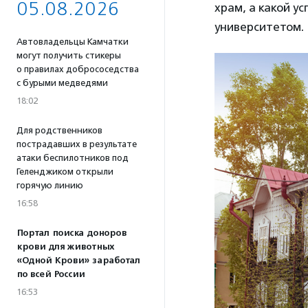
05.08.2026
храм, а какой у
университетом.
Автовладельцы Камчатки
могут получить стикеры
о правилах добрососедства
с бурыми медведями
18:02
Для родственников
пострадавших в результате
атаки беспилотников под
Геленджиком открыли
горячую линию
16:58
Портал поиска доноров
крови для животных
«Одной Крови» заработал
по всей России
16:53