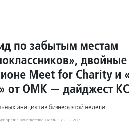
ид по забытым местам
ноклассников», двойные
ионе Meet for Charity и
е» от ОМК — дайджест К
льных инициатив бизнеса этой недели.
орпоративная ответственность
·
22.12.2023