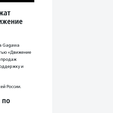
жат
вижение
да Gagawa
стью «Движение
т продаж
поддержку и
ей России.
 по