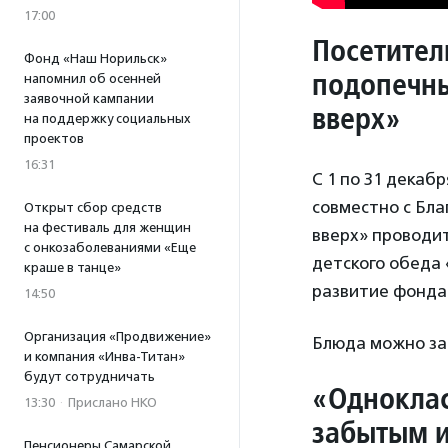
17:00
Посетител
Фонд «Наш Норильск»
подопечны
напомнил об осенней
заявочной кампании
вверх»
на поддержку социальных
проектов
16:31
С 1 по 31 декаб
совместно с Бл
Открыт сбор средств
на фестиваль для женщин
вверх» проводи
с онкозаболеваниями «Еще
детского обеда 
краше в танце»
развитие фонда 
14:50
Организация «Продвижение»
Блюда можно зак
и компания «Инва-Титан»
будут сотрудничать
«Одноклас
13:30
·
Прислано НКО
забытым 
Пенсионеры Самарской