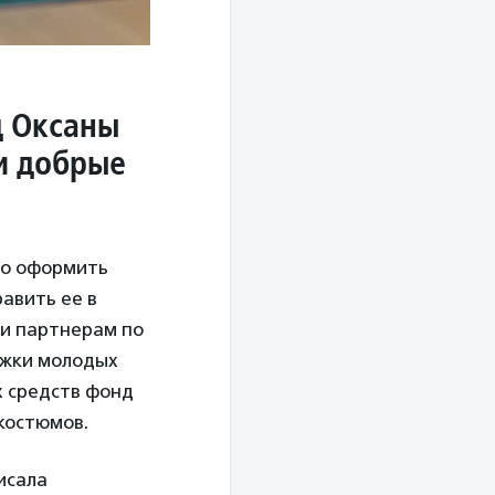
д Оксаны
и добрые
жно оформить
авить ее в
ли партнерам по
ржки молодых
х средств фонд
костюмов.
исала