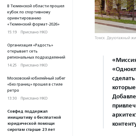
В Тюменской области прошел
кубок по спортивному
ориентированию
«Тюменский формат-2026»
15:19
·
Прислано НКО
Томск. Двухэтажный жи
Организация «Радость»
открывает сеть
региональных подразделений
«Миссия
14:25
·
Прислано НКО
«Однокл
сделать
Московский юбилейный забег
«Без границ» прошел в стиле
которые
ретро
Добавле
13:30
·
Прислано НКО
привлеч
Совфед поддержал
архитек
инициативу о бесплатной
контент
юридической помощи
сиротам старше 23 лет