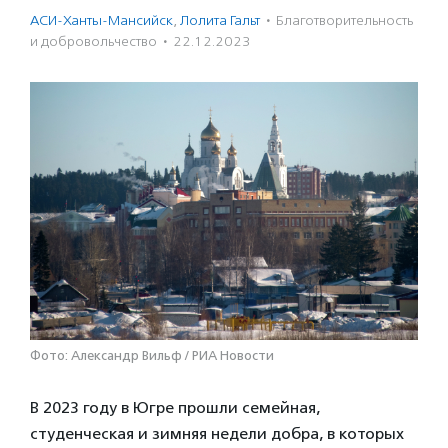
АСИ-Ханты-Мансийск
,
Лолита Гальт
·
Благотвори­тель­ность
и доброволь­чест­во
·
22.12.2023
Фото: Александр Вильф / РИА Новости
В 2023 году в Югре прошли семейная,
студенческая и зимняя недели добра, в которых