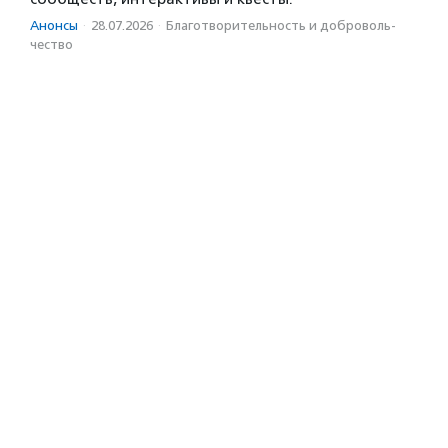
Анонсы
·
28.07.2026
·
Благотвори­тель­ность и доброволь­
чест­во