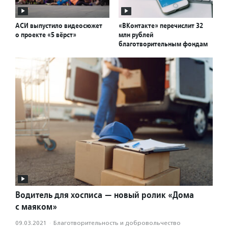
АСИ выпустило видеосюжет
«ВКонтакте» перечислит 32
о проекте «5 вёрст»
млн рублей
благотворительным фондам
Водитель для хосписа — новый ролик «Дома
с маяком»
09.03.2021
·
Благотвори­тель­ность и доброволь­чест­во