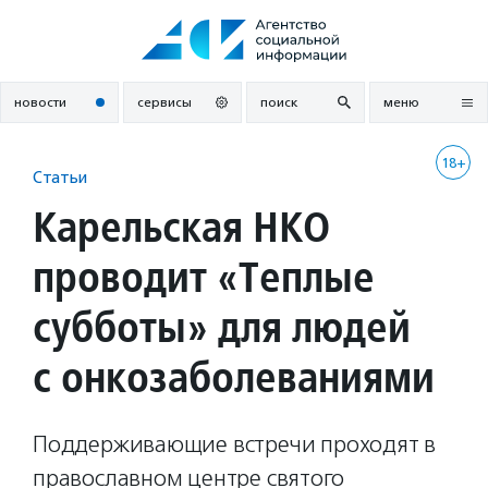
Перейти
к
содержанию
новости
сервисы
поиск
меню
18+
Статьи
Карельская НКО
проводит «Теплые
субботы» для людей
с онкозаболеваниями
Поддерживающие встречи проходят в
православном центре святого