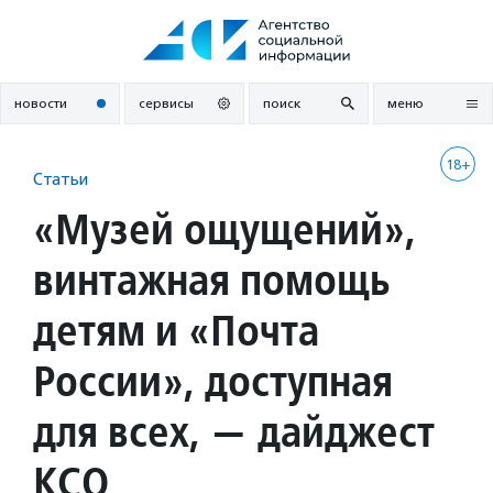
Перейти
к
содержанию
новости
сервисы
поиск
меню
18+
Статьи
«Музей ощущений»,
винтажная помощь
детям и «Почта
России», доступная
для всех, — дайджест
КСО