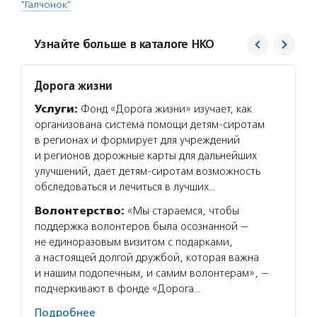
"Галчонок"
Узнайте больше в каталоге НКО
Дорога жизни
Второ
Услуги:
Фонд «Дорога жизни» изучает, как
Услуг
организована система помощи детям-сиротам
сортир
в регионах и формирует для учреждений
на пер
и регионов дорожные карты для дальнейших
помога
улучшений, дает детям-сиротам возможность
Фонд п
обследоваться и лечиться в лучших…
сеть б
Волонтерство:
«Мы стараемся, чтобы
Подро
поддержка волонтеров была осознанной —
не единоразовым визитом с подарками,
а настоящей долгой дружбой, которая важна
и нашим подопечным, и самим волонтерам», —
подчеркивают в фонде «Дорога…
Подробнее