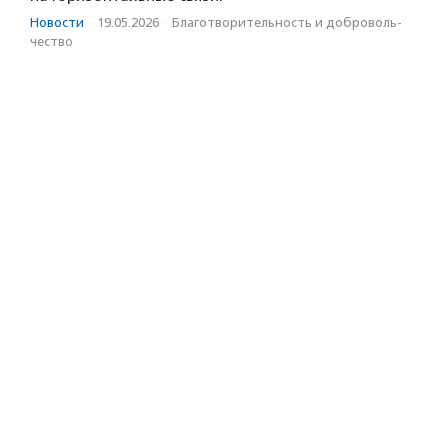
Новости
·
19.05.2026
·
Благотвори­тель­ность и доброволь­
чест­во