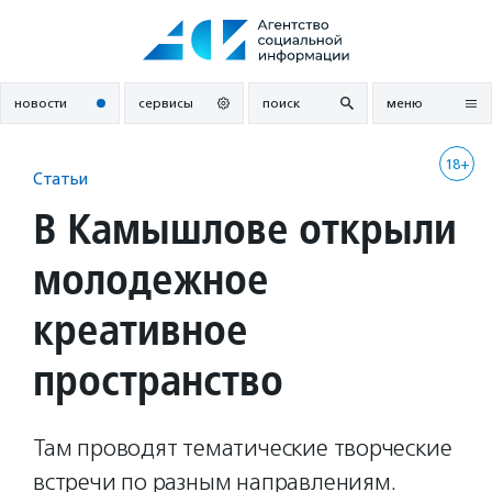
Перейти
к
содержанию
новости
сервисы
поиск
меню
18+
Статьи
В Камышлове открыли
молодежное
креативное
пространство
Там проводят тематические творческие
встречи по разным направлениям.