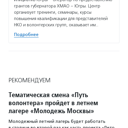
грантов губернатора ХМАО – Югры. Центр
которы
организует тренинги, семинары, курсы
года. 
повышения квалификации для представителей
деятел
НКО и волонтерских групп, оказывает им…
Подро
Подробнее
РЕКОМЕНДУЕМ
Тематическая смена «Путь
волонтера» пройдет в летнем
лагере «Молодежь Москвы»
Молодежный летний лагерь будет работать
в столице во второй раз как часть проекта «Лето