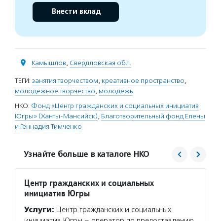
Внести вклад
Камышлов
,
Свердловская обл.
ТЕГИ:
занятия творчеством
,
креативное пространство
,
молодежное творчество
,
молодежь
НКО:
Фонд «Центр гражданских и социальных инициатив
Югры» (Ханты-Мансийск)
,
Благотворительный фонд Елены
и Геннадия Тимченко
Узнайте больше в каталоге НКО
Центр гражданских и социальных
Благо
инициатив Югры
Тимче
Услуги:
Центр гражданских и социальных
Услуг
инициатив Югры – оператор по предоставлению
семейн