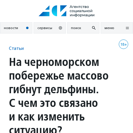
Перейти
к
содержанию
новости
сервисы
поиск
меню
18+
Статьи
На черноморском
побережье массово
гибнут дельфины.
С чем это связано
и как изменить
ситуацию?