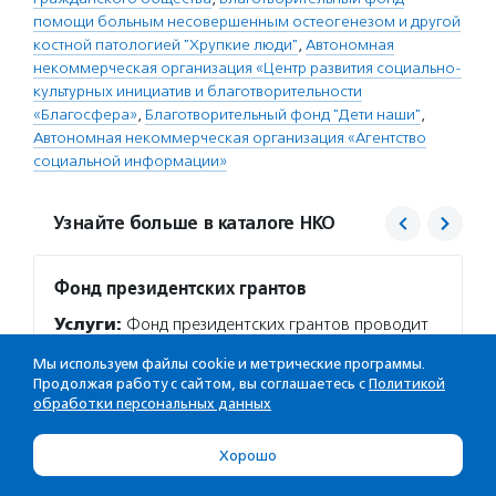
помощи больным несовершенным остеогенезом и другой
костной патологией "Хрупкие люди"
,
Автономная
некоммерческая организация «Центр развития социально-
культурных инициатив и благотворительности
«Благосфера»
,
Благотворительный фонд "Дети наши"
,
Автономная некоммерческая организация «Агентство
социальной информации»
Узнайте больше в каталоге НКО
Фонд президентских грантов
Хрупк
Услуги:
Фонд президентских грантов проводит
Услуг
грантовые конкурсы среди НКО и среди регионов
физиче
Мы используем файлы cookie и метрические программы.
(в целях софинансирования расходов
с несо
Продолжая работу с сайтом, вы соглашаетесь с
Политикой
на оказание поддержки СО НКО), предлагает
Москвы
обработки персональных данных
потенциальным заявителям пройти базовый курс
Новгор
по социальному проектированию, проводит…
проект
Хорошо
взросл
Подробнее