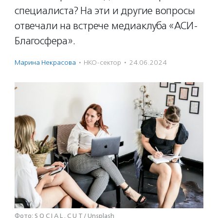
специалиста? На эти и другие вопросы
отвечали на встрече медиаклуба «АСИ-
Благосфера».
Марина Некрасова
·
НКО-сектор
·
24.06.2024
Фото: S O C I A L . C U T / Unsplash